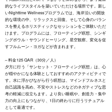
的なライフスタイルを築いていただける場所です。新し
いNighttime Wellnessプログラムでは、海岸沿いの開放
的な環境の中、リラックスと回復、そして心身のバラン
スを整えるホリスティックなセッションをご体験いただ
けます。プログラムには、フローティング瞑想、シンギ
ングボウル・サウンドヒーリング、星空観察、変化を促
すフルムーン・ヨガなどが含まれます。
– 料金125 QAR（30分／人）
夕方に行う「サンセット・フローティング瞑想」は、心
が穏やかになる体験としておすすめのアクティビティで
す。水に浮かびながら行う瞑想は、マインドフルネスと
自己認識を高め、不安やストレスなどのネガティブな思
考の軽減に役立ちます。より良い睡眠や、創造力・集中
力の向上にもつながり、1日の終わりに行うリチュアル
として最適です。