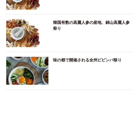
韓国有数の高麗人参の産地、錦山高麗人参
祭り
味の都で開催される全州ビビンバ祭り