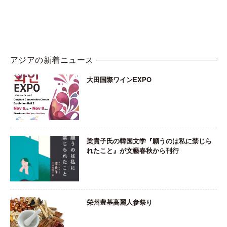
アジアの新着ニュース
大田国際ワインEXPO
梁貴子氏の韓国文学『願うのは私に禁じら
れたこと』が文藝春秋から刊行
栄州豊基高麗人参祭り