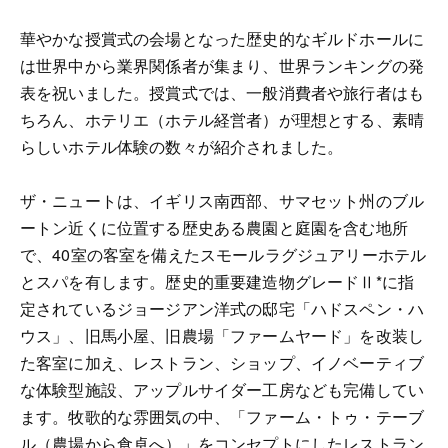
華やかな授賞式の会場となった歴史的なギルドホールに
は世界中から業界関係者が集まり、世界ランキングの発
表を祝いました。授賞式では、一般消費者や旅行者はも
ちろん、ホテリエ（ホテル経営者）が理想とする、素晴
らしいホテル体験の数々が紹介されました。
ザ・ニュートは、イギリス南西部、サマセット州のブル
ートン近くに位置する歴史ある農園と庭園を含む地所
で、40室の客室を備えたスモールラグジュアリーホテル
とスパを有します。歴史的重要建造物グレードⅡ*に指
定されているジョージアン洋式の邸宅「ハドスペン・ハ
ウス」、旧馬小屋、旧農場「ファームヤード」を改装し
た客室に加え、レストラン、ショップ、イノベーティブ
な体験型施設、アップルサイダー工房なども完備してい
ます。牧歌的な雰囲気の中、「ファーム・トゥ・テーブ
ル（農場から食卓へ）」をコンセプトにしたレストラン