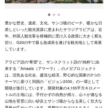
豊かな歴史、遺産、文化、サンゴ礁のビーチ、暖かな日
差しといった観光資源に恵まれたサウジアラビアは、近
年、外国人観光客を積極的に受け入る政策に大きく舵を
切り、G20の中で最も急成長を遂げる観光地として発展
しています。
アラビア語の“希望”と、サンスクリット語の“純粋”に由
来する「Amaala（アマーラ）」のメガプロジェクト
は、活気ある社会、盛況な経済、野心的な国家の3つの
テーマに基づく同国の「ビジョン2030」の一環として
開発が進行しています。開発対象の4,155平方キロメー
トルの土地には、手付かずの自然が残り、山々が連なる
山地を背景に白い砂浜とサンゴ礁からなる美しく壮大な
景色が広がっています。首都のリヤドはもちろん、ドバ