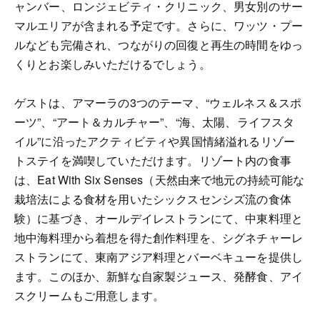
ャンバー、ロンジェビティ・クリニック、男女別のサー
マルエリアが含まれる予定です。さらに、ワッツ・プー
ルなども完備され、つながりの回復と再生の時間をゆっ
くりとお楽しみいただけるでしょう。
ゲストは、アマーラの3つのテーマ、“ウェルネス＆スポ
ーツ”、“アート＆カルチャー”、“海、太陽、ライフスタ
イル”に沿ったアクティビティや異国情緒溢れるリゾー
トステイを満喫していただけます。リゾート内の食事
は、Eat With Six Senses（天然由来で地元の持続可能な
栽培法による食材を用いたシックスセンシズ流の食体
験）に基づき、オールデイレストランにて、中東料理と
地中海料理から着想を得た創作料理を、シグネチャーレ
ストランにて、東南アジア料理とバーベキューを提供し
ます。このほか、新鮮な自家製ジュース、発酵食、アイ
スクリームもご用意します。