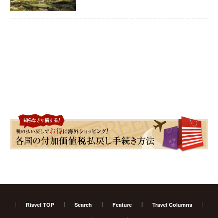
Risvel TOP
Search
Feature
Travel Columns