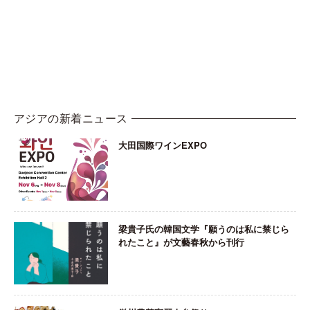
アジアの新着ニュース
大田国際ワインEXPO
梁貴子氏の韓国文学『願うのは私に禁じら
れたこと』が文藝春秋から刊行