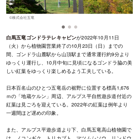
©︎株式会社五竜
白馬五竜ゴンドラテレキャビン
が2022年10月11日
（火）から植物園営業終了の10月23日（日）までの
間、ゴンドラ山麓駅から山頂駅まで通常運行約9分より
ゆっくり運行し、10月中旬に見頃になるゴンドラ脇の美
しい紅葉をゆっくり楽しめるよう工夫している。
日本百名山のひとつ五竜岳の裾野に位置する標高1,676
ｍの「地蔵ケルン」周辺、アルプス平自然遊歩道付近の
紅葉は見ごろを迎えている。2022年の紅葉は例年より
一週間ほど遅めの印象。
また、アルプス平遊歩道より下、白馬五竜高山植物園で
は、ノコンギク、トリカブト、マツムシソウ、リンドウ