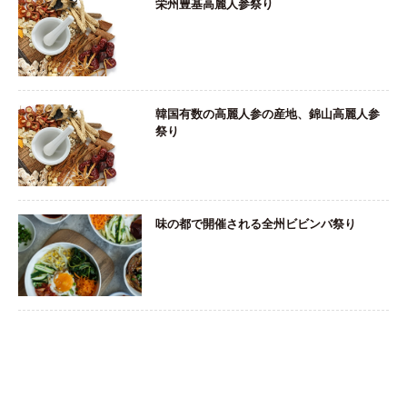
栄州豊基高麗人参祭り
韓国有数の高麗人参の産地、錦山高麗人参
祭り
味の都で開催される全州ビビンバ祭り