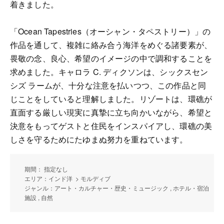
着きました。
「Ocean Tapestries（オーシャン・タペストリー）」の
作品を通して、複雑に絡み合う海洋をめぐる諸要素が、
畏敬の念、良心、希望のイメージの中で調和することを
求めました。キャロラ C. ディクソンは、シックスセン
シズ ラームが、十分な注意を払いつつ、この作品と同
じことをしていると理解しました。リゾートは、環礁が
直面する厳しい現実に真摯に立ち向かいながら、希望と
決意をもってゲストと住民をインスパイアし、環礁の美
しさを守るためにたゆまぬ努力を重ねています。
期間： 指定なし
エリア：インド洋 > モルディブ
ジャンル：アート・カルチャー・歴史・ミュージック , ホテル・宿泊
施設 , 自然