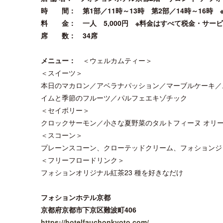
時 間： 第1部／11時～13時 第2部／14時～16時 
料 金： 一人 5,000円 ※料金はすべて税金・サー
席 数： 34席
メニュー：
＜ウェルカムティー＞
＜スイーツ＞
本日のマカロン／アベラナパッション／マーブルケーキ／
イムと季節のフルーツ／パルフェエキゾチック
＜セイボリー＞
クロックサーモン／小さな夏野菜のタルトフィーヌ オリ
＜スコーン＞
プレーンスコーン、クローテッドクリーム、フォションジ
＜フリーフロードリンク＞
フォションオリジナル紅茶23 種を好きなだけ
フォションホテル京都
京都府京都市下京区難波町406
https://hotelfauchonkyoto.com/