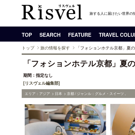
旅する人に届けたい世界の
TOP
SEARCH
FEATURE
TRAVEL COL
トップ
旅の情報を探す
「フォションホテル京都」夏の
「フォションホテル京都」夏
期間：指定なし
[リスヴェル編集部]
エリア：アジア > 日本 > 京都 / ジャンル：グルメ・スイーツ ,