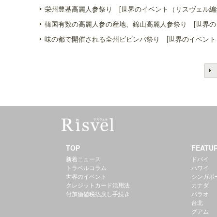
栄州豊基高麗人参祭り [世界のイベント（リスヴェル編
韓国有数の高麗人参の産地、錦山高麗人参祭り [世界の
味の都で開催される全州ビビンバ祭り [世界のイベント
TOP
FEATU
新着ニュース
ドバイ
トラベルコラム
ハワイ
世界のイベント
シンガポ
クレジットカード活用法
カナダ
付加価値税払戻し手続き
パラオ
台北
グアム