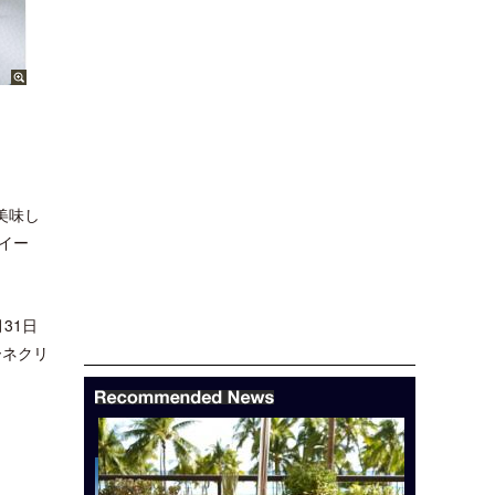
美味し
イー
31日
ーネクリ