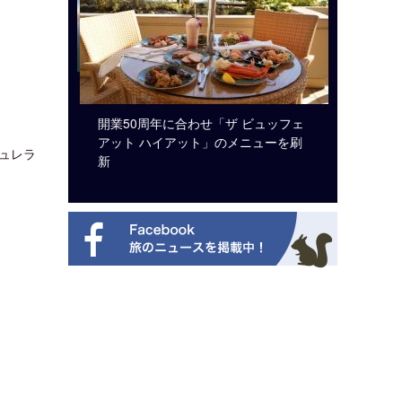
システム導
開業50周年に合わせ「ザ ビュッフェ
ロサンゼ
アット ハイアット」のメニューを刷
ズニーゆ
ュレラ
新