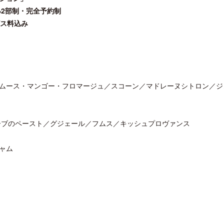
※2部制・完全予約制
ビス料込み
ロサンゼルス観光局、ウォルト・ディ
クアロア・ランチ、新予約
ズニーゆかりのスポット10選を紹介
入のお知らせ
ムース・マンゴー・フロマージュ／スコーン／マドレーヌシトロン／ジ
ーブのペースト／グジェール／フムス／キッシュプロヴァンス
ャム