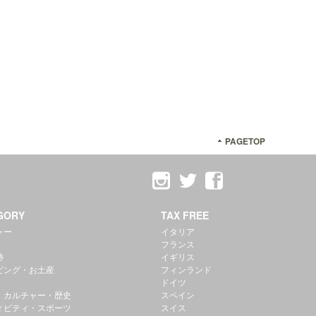
PAGETOP
GORY
TAX FREE
ャー
イタリア
フランス
跡
イギリス
ピング・お土産
フィンランド
ドイツ
・カルチャー・歴史
スペイン
ィビティ・スポーツ
スイス