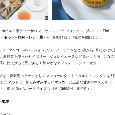
２階ティーサロン「サロン ド テ フォション（Salon de Thé
セット~ l'été（レテ・夏）~
」を6月1日より販売を開始した。
・夏）~は、マンゴーやパッションフルーツ、ライムなど6月から8月にかけて
。夏野菜を使ったセイボリー、ジュレやムースなど見た目も涼しげなス
寧に仕上げる上品で美しく華やかなアフタヌーンティーセット。
では、夏限定のケーキとしてマンゴーのタルト「タルト・マング」を8月
に載せたタルトは、甘くみずみずしいマンゴーと上品な甘さのマスカルポ
。直径12㎝のホールサイズも用意（3600円、要予約）。
）~概要
ォション」