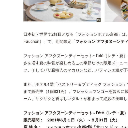
日本初・世界で2軒目となる「フォションホテル京都」は、ホテル
Fauchon）」で、期間限定「
フォション アフタヌーンティー
フォション アフタヌーンティーセット~ l'été（レテ
さを増す夏の味覚が楽しめるこの季節だけの限定メニュー
ツ、そしてパリ直輸入のマカロンなど、パティシエ達が丁
また、ホテル1階「ペストリー＆ブティック フォション」
まで販売中（1個831円）。フレッシュマンゴーを贅沢
ーム、サクサクと香ばしいタルトが相まって絶妙の美味しさ
フォション アフタヌーンティーセット~ l'été（レテ・夏
販売期間： 2021年6月１日（火）～８月31日（火）
店 舗 名： フォションホテル京都2階「サロン ド テ フ