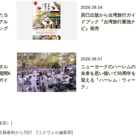
2026.08.04
たヨ
辰巳出版から台湾旅行ガイ
アル
ドブック『台湾旅行最強ナ
ング
ビ』発売
2026.08.01
タル
ニューヨークのハーレムの
期間6
未来を思い描いて50周年を
ガイ
迎える「ハーレム・ウィー
ク」
集部）]
藝春秋から刊行 [リスヴェル編集部]