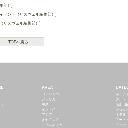
集部）]
イベント（リスヴェル編集部）]
（リスヴェル編集部）]
TOPへ戻る
RE
AREA
CATE
ヨーロッパ
ネイチ
アフリカ
グルメ
ール
中東
名所旧
インド洋
ショッ
アジア
ホテル
オセアニア
アート
ミクロネシア
アクテ