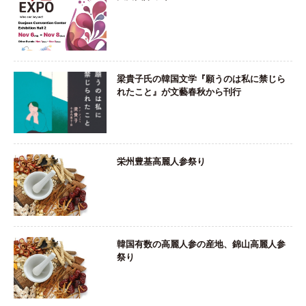
梁貴子氏の韓国文学『願うのは私に禁じら
れたこと』が文藝春秋から刊行
栄州豊基高麗人参祭り
韓国有数の高麗人参の産地、錦山高麗人参
祭り