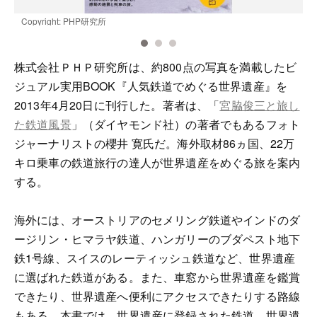
Copyright: PHP研究所
C
株式会社ＰＨＰ研究所は、約800点の写真を満載したビ
ジュアル実用BOOK『人気鉄道でめぐる世界遺産』を
2013年4月20日に刊行した。著者は、「
宮脇俊三と旅し
た鉄道風景
」（ダイヤモンド社）の著者でもあるフォト
ジャーナリストの櫻井 寛氏だ。海外取材86ヵ国、22万
キロ乗車の鉄道旅行の達人が世界遺産をめぐる旅を案内
する。
海外には、オーストリアのセメリング鉄道やインドのダ
ージリン・ヒマラヤ鉄道、ハンガリーのブダペスト地下
鉄1号線、スイスのレーティッシュ鉄道など、世界遺産
に選ばれた鉄道がある。また、車窓から世界遺産を鑑賞
できたり、世界遺産へ便利にアクセスできたりする路線
もある。本書では、世界遺産に登録された鉄道、世界遺