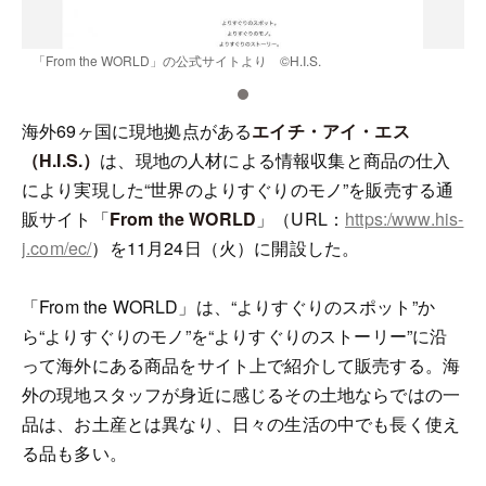
「From the WORLD」の公式サイトより ©H.I.S.
「
海外69ヶ国に現地拠点がある
エイチ・アイ・エス
（H.I.S.）
は、現地の人材による情報収集と商品の仕入
により実現した“世界のよりすぐりのモノ”を販売する通
販サイト「
From the WORLD
」（URL：
https:/www.his-
j.com/ec/
）を11月24日（火）に開設した。
「From the WORLD」は、“よりすぐりのスポット”か
ら“よりすぐりのモノ”を“よりすぐりのストーリー”に沿
って海外にある商品をサイト上で紹介して販売する。海
外の現地スタッフが身近に感じるその土地ならではの一
品は、お土産とは異なり、日々の生活の中でも長く使え
る品も多い。