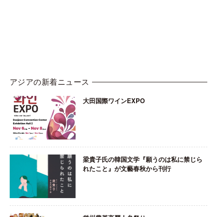
アジアの新着ニュース
大田国際ワインEXPO
梁貴子氏の韓国文学『願うのは私に禁じら
れたこと』が文藝春秋から刊行