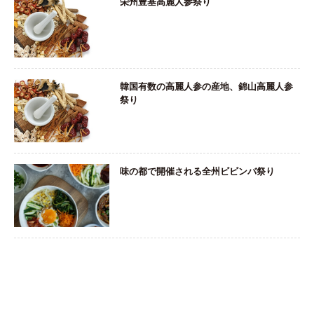
栄州豊基高麗人参祭り
韓国有数の高麗人参の産地、錦山高麗人参
祭り
味の都で開催される全州ビビンバ祭り