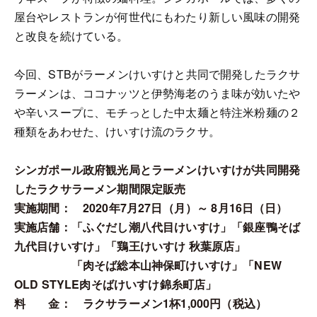
屋台やレストランが何世代にもわたり新しい風味の開発
と改良を続けている。
今回、STBがラーメンけいすけと共同で開発したラクサ
ラーメンは、ココナッツと伊勢海老のうま味が効いたや
や辛いスープに、モチっとした中太麺と特注米粉麺の２
種類をあわせた、けいすけ流のラクサ。
シンガポール政府観光局とラーメンけいすけが共同開発
したラクサラーメン期間限定販売
実施期間： 2020年7月27日（月）～ 8月16日（日）
実施店舗：「ふぐだし潮八代目けいすけ」「銀座鴨そば
九代目けいすけ」「鶏王けいすけ 秋葉原店」
「肉そば総本山神保町けいすけ」「NEW
OLD STYLE肉そばけいすけ錦糸町店」
料 金： ラクサラーメン1杯1,000円（税込）