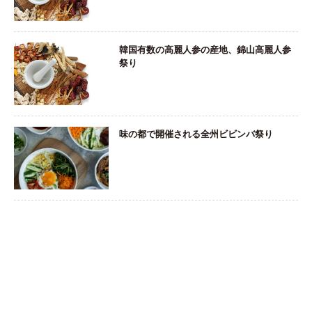
韓国有数の高麗人参の産地、錦山高麗人参
祭り
味の都で開催される全州ビビンバ祭り