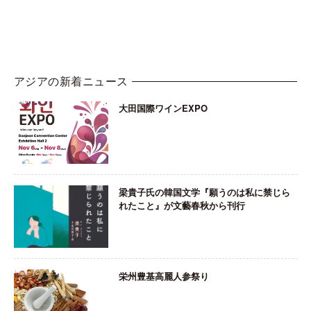
アジアの新着ニュース
大田国際ワインEXPO
梁貴子氏の韓国文学『願うのは私に禁じら
れたこと』が文藝春秋から刊行
栄州豊基高麗人参祭り