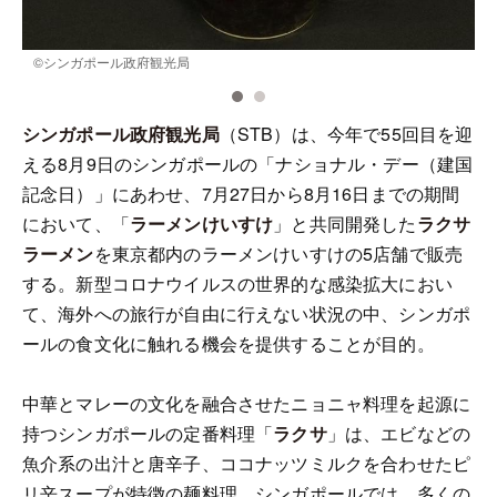
©シンガポール政府観光局
シンガポール政府観光局
（STB）は、今年で55回目を迎
える8月9日のシンガポールの「ナショナル・デー（建国
記念日）」にあわせ、7月27日から8月16日までの期間
において、「
ラーメンけいすけ
」と共同開発した
ラクサ
ラーメン
を東京都内のラーメンけいすけの5店舗で販売
する。新型コロナウイルスの世界的な感染拡大におい
て、海外への旅行が自由に行えない状況の中、シンガポ
ールの食文化に触れる機会を提供することが目的。
中華とマレーの文化を融合させたニョニャ料理を起源に
持つシンガポールの定番料理「
ラクサ
」は、エビなどの
魚介系の出汁と唐辛子、ココナッツミルクを合わせたピ
リ辛スープが特徴の麺料理。シンガポールでは、多くの