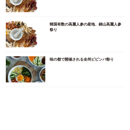
韓国有数の高麗人参の産地、錦山高麗人参
祭り
味の都で開催される全州ビビンバ祭り