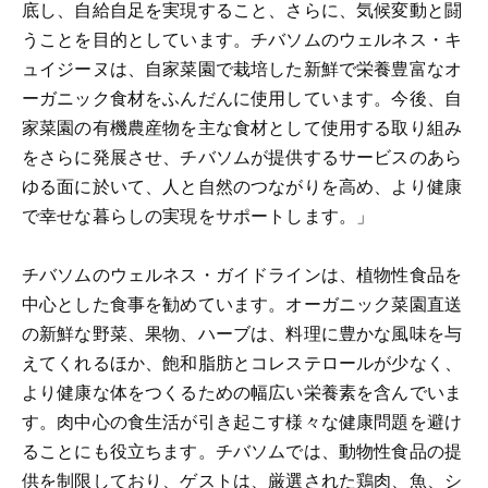
底し、自給自足を実現すること、さらに、気候変動と闘
うことを目的としています。チバソムのウェルネス・キ
ュイジーヌは、自家菜園で栽培した新鮮で栄養豊富なオ
ーガニック食材をふんだんに使用しています。今後、自
家菜園の有機農産物を主な食材として使用する取り組み
をさらに発展させ、チバソムが提供するサービスのあら
ゆる面に於いて、人と自然のつながりを高め、より健康
で幸せな暮らしの実現をサポートします。」
チバソムのウェルネス・ガイドラインは、植物性食品を
中心とした食事を勧めています。オーガニック菜園直送
の新鮮な野菜、果物、ハーブは、料理に豊かな風味を与
えてくれるほか、飽和脂肪とコレステロールが少なく、
より健康な体をつくるための幅広い栄養素を含んでいま
す。肉中心の食生活が引き起こす様々な健康問題を避け
ることにも役立ちます。チバソムでは、動物性食品の提
供を制限しており、ゲストは、厳選された鶏肉、魚、シ