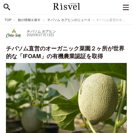
TOP
旅の情報を探す
チバソム ホアヒンのニュース
チバソム直営のオーガニック菜園２ヶ所が世界的な「IFOAM」の有機農業認証を取得
チバソム ホアヒン
2020年07月13日
チバソム直営のオーガニック菜園２ヶ所が世界
的な「IFOAM」の有機農業認証を取得