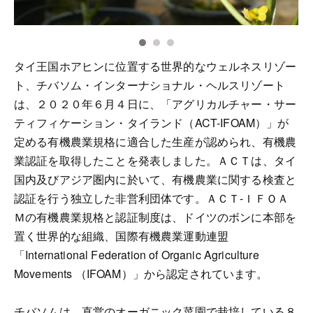
タイ王国ホアヒンに位置する世界的なウェルネスリゾー
ト、チバソム・インターナショナル・ヘルスリゾート
は、２０２０年６月４日に、「アグリカルチャー・サー
ティフィケーション・タイランド（ACT-IFOAM）」が
定める有機農業規格に適合した生産が認められ、有機農
業認証を取得したことを発表しました。ＡＣＴは、タイ
国内及びアジア圏内に於いて、有機農業に関する検査と
認証を行う独立した非営利団体です。ＡＣＴ-ＩＦＯＡ
Ｍの有機農業規格と認証制度は、ドイツのボンに本部を
置く世界的な組織、国際有機農業運動連盟
「International Federation of Organic Agriculture
Movements （IFOAM）」から認定されています。
チバソムは、直営のオーガニック菜園で栽培している８