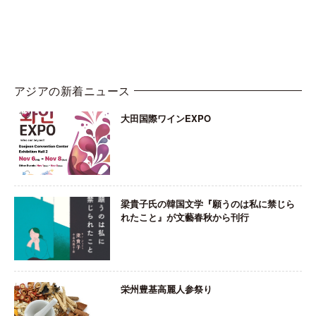
アジアの新着ニュース
大田国際ワインEXPO
梁貴子氏の韓国文学『願うのは私に禁じら
れたこと』が文藝春秋から刊行
栄州豊基高麗人参祭り