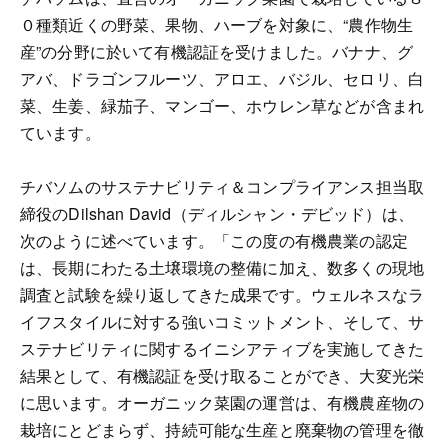
０種類近くの野菜、果物、ハーブを対象に、“農作物生
産”の分野に於いて有機認証を受けました。バナナ、グ
アバ、ドラゴンフルーツ、アロエ、バジル、セロリ、白
菜、生姜、緑茄子、マンゴー、ホウレン草などが含まれ
ています。
チバソムのサステナビリティ＆コンプライアンス担当取
締役のDilshan David（ディルシャン・デビッド）は、
次のように述べています。「この度の有機農業の認定
は、長期にわたる土壌環境の整備に加え、数多くの現地
調査と試験を繰り返してきた成果です。ウェルネスなラ
イフスタイルに対する強いコミットメント、そして、サ
ステナビリティに関するイニシアティブを実施してきた
結果として、有機認証を受け取ることができ、大変光栄
に思います。オーガニック菜園の運営は、有機農産物の
栽培にとどまらず、持続可能な生産と廃棄物の管理を徹