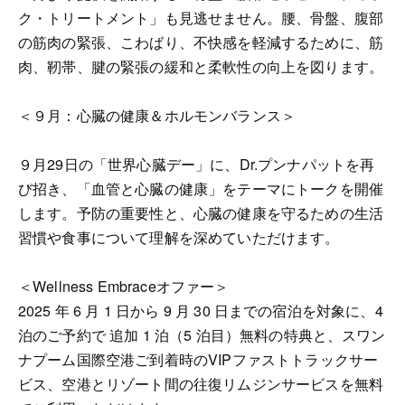
ク・トリートメント」も見逃せません。腰、骨盤、腹部
の筋肉の緊張、こわばり、不快感を軽減するために、筋
肉、靭帯、腱の緊張の緩和と柔軟性の向上を図ります。
＜９月：心臓の健康＆ホルモンバランス＞
９月29日の「世界心臓デー」に、Dr.プンナパットを再
び招き、「血管と心臓の健康」をテーマにトークを開催
します。予防の重要性と、心臓の健康を守るための生活
習慣や食事について理解を深めていただけます。
＜Wellness Embraceオファー＞
2025 年 6 月 1 日から 9 月 30 日までの宿泊を対象に、4
泊のご予約で 追加 1 泊（5 泊目）無料の特典と、スワン
ナプーム国際空港ご到着時のVIPファストトラックサー
ビス、空港とリゾート間の往復リムジンサービスを無料