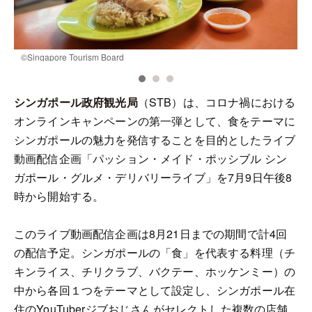
©Singapore Tourism Board
©
シンガポール政府観光局
（STB）は、コロナ禍における
オンラインキャンペーンの第一弾として、食をテーマに
シンガポールの魅力を発信することを目的としたライブ
動画配信企画「パッション・メイド・ポッシブル シン
ガポール・グルメ・デリバリーライブ」を7月9日午後8
時から開始する。
このライブ動画配信企画は8月21日までの期間で計4回
の配信予定。シンガポールの「食」を代表する料理（チ
キンライス、チリクラブ、バクテー、ホッケンミー）の
中から各回１つをテーマとして設定し、シンガポール在
住のYouTuberジブおじさんがセレクトした複数の店舗