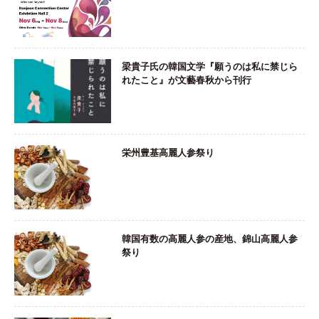
梁貴子氏の韓国文学『願うのは私に禁じら
れたこと』が文藝春秋から刊行
栄州豊基高麗人参祭り
韓国有数の高麗人参の産地、錦山高麗人参
祭り