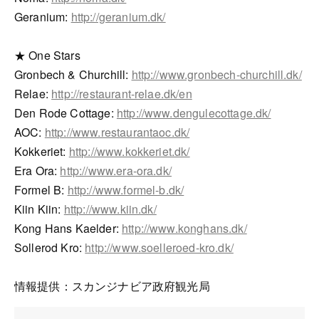
Geranium:
http://geranium.dk/
★ One Stars
Gronbech & Churchill:
http://www.gronbech-churchill.dk/
Relae:
http://restaurant-relae.dk/en
Den Rode Cottage:
http://www.dengulecottage.dk/
AOC:
http://www.restaurantaoc.dk/
Kokkeriet:
http://www.kokkeriet.dk/
Era Ora:
http://www.era-ora.dk/
Formel B:
http://www.formel-b.dk/
Kiin Kiin:
http://www.kiin.dk/
Kong Hans Kaelder:
http://www.konghans.dk/
Sollerod Kro:
http://www.soelleroed-kro.dk/
情報提供：スカンジナビア政府観光局