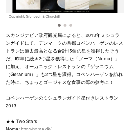
Copyright: Gronbech & Churchill
C
スカンジナビア政府観光局によると、2013年ミシュラ
ンガイドにて、デンマークの首都コペンハーゲンのレス
トランは過去最高となる合計15個の星を獲得したそう
だ。昨年に続き2つ星を獲得した「ノーマ（Noma）」
に加え、オーガニック・レストランの「ゲラニウム
（Geranium）」も2つ星を獲得。コペンハーゲンを訪れ
た時に、ちょっとゴージャスな食事の際の参考に！
コペンハーゲンのミシュランガイド星付きレストラン
2013
★★ Two Stars
Noma:
http://noma.dk/