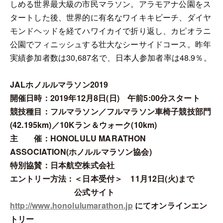
しめる世界最大級の市民マラソン。アラモアナ公園をス
タートした後、世界的に有名なワイキキビーチ、ダイヤ
モンドヘッドを経てハワイカイで折り返し、カピオラニ
公園でフィニッシュする壮大なシーサイドコース。昨年
実績参加者数は30,687名で、日本人参加者率は48.9％。
JALホノルルマラソン2019
開催日時：2019年12月8日(日) 午前5:00分スタート
競技種目：フルマラソン／フルマラソン車椅子競技部門
(42.195km)／10Kラン＆ウォーク(10km)
主 催：HONOLULU MARATHON
ASSOCIATION(ホノルルマラソン協会)
特別協賛：日本航空株式会社
エントリー方法：＜日本受付＞ 11月12日(火)まで
公式サイト
http://www.honolulumarathon.jp
にてオンラインエン
トリー