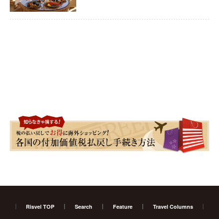
Risvel TOP
Search
Feature
Travel Columns