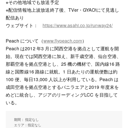
※その他地域でも放送予定
※配信情報地上波放送終了後、TVer・GYAO!にて見逃し
配信あり
ウェブサイト：
https://www.asahi.co.jp/runway24/
Peach について（
www.flypeach.com
）
Peach は2012 年3 月に関西空港を拠点として運航を開
始。現在では関西空港に加え、新千歳空港、仙台空港、
那覇空港を拠点空港とし、25 機の機材で、国内線16 路
線と国際線16 路線に就航。1 日あたりの運航便数は約
100 便、毎日13,000 人以上が利用している。Peach は
成田空港を拠点空港とするバニラエアと2019 年度末を
めどに統合し、アジアのリーディングLCC を目指して
いる。
期間： 指定なし
エリア：指定なし