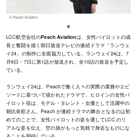
© Peach Aviation
©
LCC航空会社の
Peach Aviation
は、女性パイロットの成
長と奮闘を描く朝日放送テレビの連続ドラマ「ランウェ
イ24」の制作に全面協力している。ランウェイ24は、7
月6日・7日に第1話が放送され、全10話の放送を予定し
ている。
ランウェイ24は、Peachで働く人々の実際の業務やエピ
ソードに基づいて描かれたドラマで、ヒロインの女性パ
イロット役は、モデル・タレント・女優として活躍中の
朝比奈彩さん。Peach が連続ドラマの舞台となるのは初
めてのことで、女性パイロットの姿を通してLCC のリ
アルな姿を伝え、空の旅がもっと気軽で身近なものにな
ることを期待している。