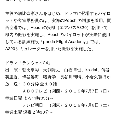
主役の朝比奈彩さんをはじめ、ドラマに登場するパイロ
ットや客室乗務員のは、実際のPeach の制服を着用。関
西空港では、Peachの実機（エアバスA320）を用いて
機内の撮影を実施し、Peachのパイロットが実際に使用
している訓練施設「panda Flight Academy」では、
A320シミュレーターを用いた撮影を実施した。
ドラマ「ランウェイ24」
出 演：朝比奈彩、犬飼貴丈、白石隼也、ko-dai、傳谷
英里香、蜂谷晏海、猪野学、長谷川朝晴、小倉久寛ほか
放 送：３０分枠 全１０話
ＡＢＣテレビ（関西）２０１９年7月7日（日）
毎週日曜 よる11時35分～
テレビ朝日 （関東）２０１９年7月6日（土）
毎週土曜 深夜２時30分～