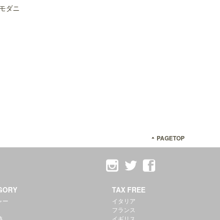
モダニ
PAGETOP
GORY
TAX FREE
ャー
イタリア
フランス
跡
イギリス