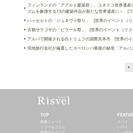
フィンランドの「アアルト建築群」、ユネスコ世界遺産
ズムを象徴する13の建築作品が新たな世界遺産に～ [フ
ハッセルトの「ジュネヴァ祭り」 [世界のイベント（リ
古都サラゴサの「ピラール祭」 [世界のイベント（リス
アルバで開催される白トリュフの国際見本市 [世界のイ
現地旅行会社が厳選したヨーロッパ最後の秘境「アルバニ
TOP
FEATU
新着ニュース
ドバイ
トラベルコラム
ハワイ
世界のイベント
シンガポ