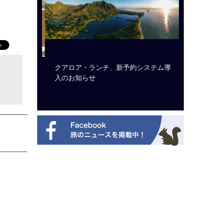
ビュッフェ
クアロア・ランチ、新予約システム導
ロサンゼ
ニューを刷
入のお知らせ
ズニーゆ