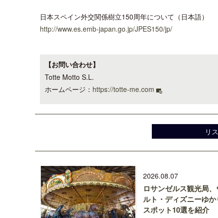
日本スペイン外交関係樹立150周年について（日本語）
http://www.es.emb-japan.go.jp/JPES150/jp/
【お問い合わせ】
Totte Motto S.L.
ホームページ：
https://totte-me.com
リ
2026.08.07
ロサンゼルス観光局、
ルト・ディズニーゆか
スポット10選を紹介