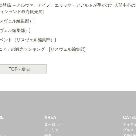
に登録 ～アルヴァ、アイノ、エリッサ・アアルトが手がけた人間中心の
ィンランド政府観光局]
スヴェル編集部）]
ヴェル編集部）]
ベント（リスヴェル編集部）]
ア」の観光ランキング [リスヴェル編集部]
TOPへ戻る
RE
AREA
CATE
ヨーロッパ
ネイチ
アフリカ
グルメ
ール
中東
名所旧