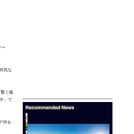
リー
何気な
を繋ぐ撮
中」で
ア州を