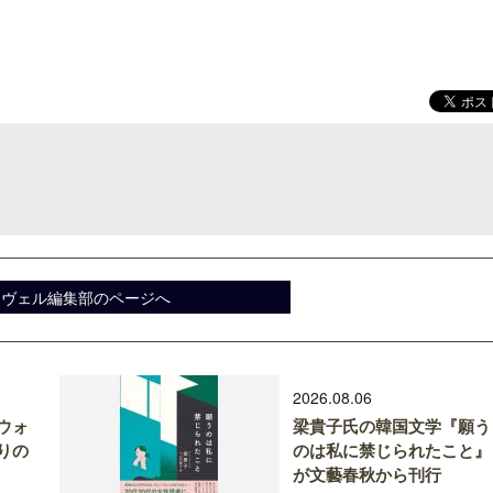
ロサンゼルス観光局、ウォルト・ディ
開業50周年に合わせ「ザ 
ズニーゆかりのスポット10選を紹介
アット ハイアット」のメ
新
スヴェル編集部のページへ
2026.08.06
ウォ
梁貴子氏の韓国文学『願う
りの
のは私に禁じられたこと』
が文藝春秋から刊行