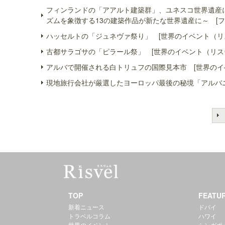
フィンランドの「アアルト建築群」、ユネスコ世界遺産
ズムを象徴する13の建築作品が新たな世界遺産に～ [フ
ハッセルトの「ジュネヴァ祭り」 [世界のイベント（リ
古都サラゴサの「ピラール祭」 [世界のイベント（リス
アルバで開催される白トリュフの国際見本市 [世界のイ
現地旅行会社が厳選したヨーロッパ最後の秘境「アルバニ
TOP
FEATU
新着ニュース
ドバイ
トラベルコラム
ハワイ
世界のイベント
シンガポ