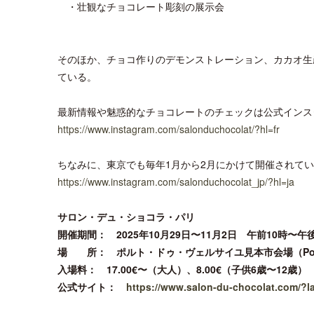
・壮観なチョコレート彫刻の展示会
そのほか、チョコ作りのデモンストレーション、カカオ生
ている。
最新情報や魅惑的なチョコレートのチェックは公式インス
https://www.instagram.com/salonduchocolat/?hl=fr
ちなみに、東京でも毎年1月から2月にかけて開催されて
https://www.instagram.com/salonduchocolat_jp/?hl=ja
サロン・デュ・ショコラ・パリ
開催期間： 2025年10月29日〜11月2日 午前10時〜午
場 所： ポルト・ドゥ・ヴェルサイユ見本市会場（Porte de Versaille
入場料： 17.00€〜（大人）、8.00€（子供6歳〜12歳）
公式サイト：
https://www.salon-du-chocolat.com/?