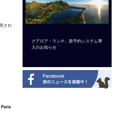
意され
ビュッフェ
クアロア・ランチ、新予約システム導
ロサンゼ
ニューを刷
入のお知らせ
ズニーゆ
Paris