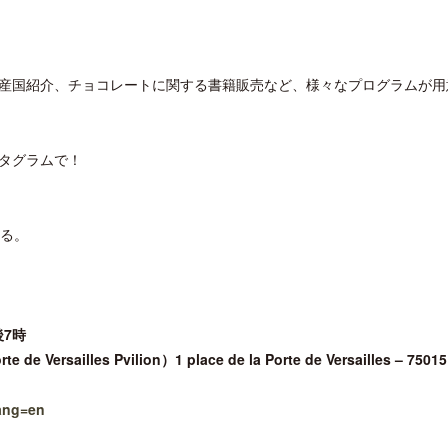
産国紹介、チョコレートに関する書籍販売など、様々なプログラムが用
ロサンゼルス観光局、ウォルト・ディ
開業50周年に合わせ「ザ 
ズニーゆかりのスポット10選を紹介
アット ハイアット」のメ
タグラムで！
新
いる。
後7時
s Pvilion）1 place de la Porte de Versailles – 75015 
lang=en