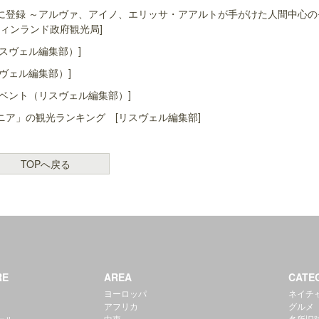
に登録 ～アルヴァ、アイノ、エリッサ・アアルトが手がけた人間中心の
ィンランド政府観光局]
スヴェル編集部）]
ヴェル編集部）]
ベント（リスヴェル編集部）]
ア」の観光ランキング [リスヴェル編集部]
TOPへ戻る
RE
AREA
CATE
ヨーロッパ
ネイチ
アフリカ
グルメ
ール
中東
名所旧