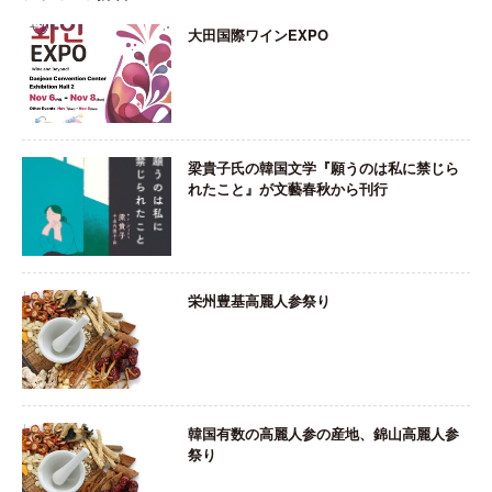
大田国際ワインEXPO
梁貴子氏の韓国文学『願うのは私に禁じら
れたこと』が文藝春秋から刊行
栄州豊基高麗人参祭り
韓国有数の高麗人参の産地、錦山高麗人参
祭り