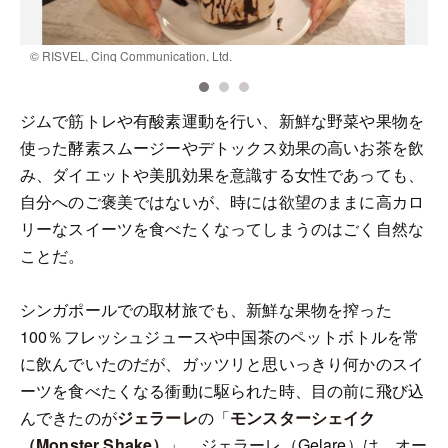
© RISVEL, Cinq Communication, Ltd.
©
ジムで筋トレや有酸素運動を行い、新鮮な野菜や果物を
使った酵素スムージーやデトックス効果の高いお茶を飲
み、ダイエットや美肌効果を意識する女性であっても、
自分へのご褒美ではないが、時には欲望のままに高カロ
リーなスイーツを食べたくなってしまうのはごく自然な
ことだ。
シンガポールでの取材旅でも、新鮮な果物を搾った
100％フレッシュジュースや中国茶のペットボトルを常
に飲んでいたのだが、ガッツリと思いっきり何かのスイ
ーツを食べたくなる衝動に駆られた時、目の前に飛び込
んできたのが
ジェラーレ
の「
モンスターシェイク
（Monster Shake）
」。ジェラーレ（Gelare）は、オー