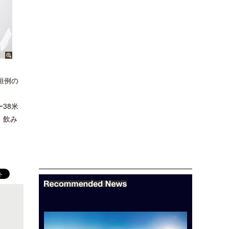
恒例の
38米
、飲み