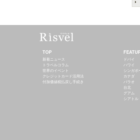
TOP
FEATU
新着ニュース
ドバイ
トラベルコラム
ハワイ
世界のイベント
シンガポ
クレジットカード活用法
カナダ
付加価値税払戻し手続き
パラオ
台北
グアム
シアトル