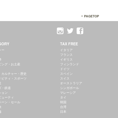
PAGETOP
GORY
TAX FREE
ャー
イタリア
フランス
跡
イギリス
ピング・お土産
フィンランド
ドイツ
・カルチャー・歴史
スペイン
ィビティ・スポーツ
スイス
社
オーストラリア
ズ・鉄道
シンガポール
ション
マレーシア
ビューティ
タイ
ペーン・セール
韓国
旅
台湾
備
日本