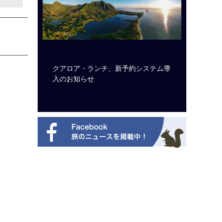
ルト・ディ
クアロア・ランチ、新予約システム導
開業50
選を紹介
入のお知らせ
アット 
新