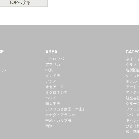
TOPへ戻る
RE
AREA
CATE
ヨーロッパ
ネイチ
アフリカ
グルメ
ール
中東
名所旧
インド洋
ショッ
アジア
ホテル
オセアニア
アート
ミクロネシア
アクテ
ハワイ
航空会
南太平洋
クルー
アメリカ合衆国（本土）
ファッ
カナダ・アラスカ
スパ・
中米・カリブ海
キャン
南米
ひとり
旅行準