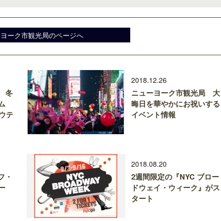
ーヨーク市観光局のページへ
開業50周年に合わせ「ザ ビュッフェ
ロサンゼルス観光局、ウォ
アット ハイアット」のメニューを刷
ズニーゆかりのスポット10
2018.12.26
新
 冬
ニューヨーク市観光局 大
ム
晦日を華やかにお祝いする
ウテ
イベント情報
2018.08.20
オフ・
2週間限定の『NYC ブロー
ー
ドウェイ・ウィーク』がス
タート