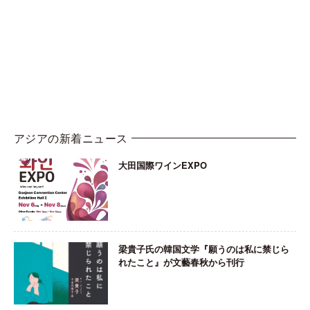
アジアの新着ニュース
大田国際ワインEXPO
梁貴子氏の韓国文学『願うのは私に禁じら
れたこと』が文藝春秋から刊行