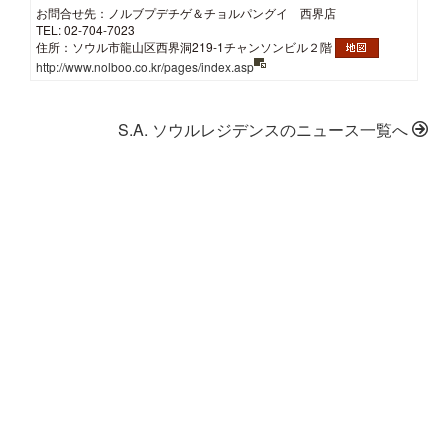
お問合せ先：ノルブプデチゲ＆チョルパングイ 西界店
TEL: 02-704-7023
住所：ソウル市龍山区西界洞219-1チャンソンビル２階
http://www.nolboo.co.kr/pages/index.asp
S.A. ソウルレジデンスのニュース一覧へ