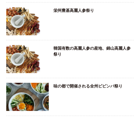
栄州豊基高麗人参祭り
韓国有数の高麗人参の産地、錦山高麗人参
祭り
味の都で開催される全州ビビンバ祭り