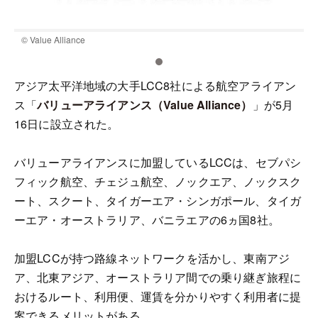
© Value Alliance
©
アジア太平洋地域の大手LCC8社による航空アライアン
ス「
バリューアライアンス（Value Alliance）
」が5月
16日に設立された。
バリューアライアンスに加盟しているLCCは、セブパシ
フィック航空、チェジュ航空、ノックエア、ノックスク
ート、スクート、タイガーエア・シンガポール、タイガ
ーエア・オーストラリア、バニラエアの6ヵ国8社。
加盟LCCが持つ路線ネットワークを活かし、東南アジ
ア、北東アジア、オーストラリア間での乗り継ぎ旅程に
おけるルート、利用便、運賃を分かりやすく利用者に提
案できるメリットがある。