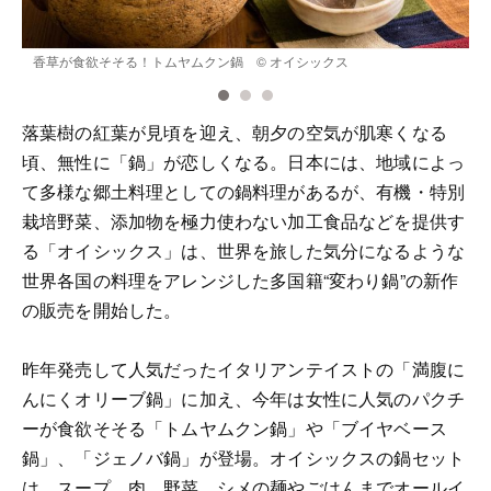
香草が食欲そそる！トムヤムクン鍋 © オイシックス
落葉樹の紅葉が見頃を迎え、朝夕の空気が肌寒くなる
頃、無性に「鍋」が恋しくなる。日本には、地域によっ
て多様な郷土料理としての鍋料理があるが、有機・特別
栽培野菜、添加物を極力使わない加工食品などを提供す
る「オイシックス」は、世界を旅した気分になるような
世界各国の料理をアレンジした多国籍“変わり鍋”の新作
の販売を開始した。
昨年発売して人気だったイタリアンテイストの「満腹に
んにくオリーブ鍋」に加え、今年は女性に人気のパクチ
ーが食欲そそる「トムヤムクン鍋」や「ブイヤベース
鍋」、「ジェノバ鍋」が登場。オイシックスの鍋セット
は、スープ、肉、野菜、シメの麺やごはんまでオールイ