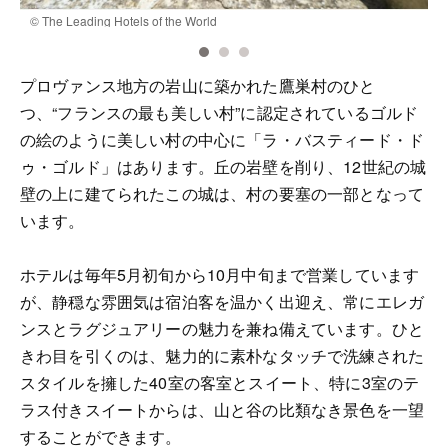
© The Leading Hotels of the World
©
プロヴァンス地方の岩山に築かれた鷹巣村のひと
つ、“フランスの最も美しい村”に認定されているゴルド
の絵のように美しい村の中心に「ラ・バスティード・ド
ゥ・ゴルド」はあります。丘の岩壁を削り、12世紀の城
壁の上に建てられたこの城は、村の要塞の一部となって
います。
ホテルは毎年5月初旬から10月中旬まで営業しています
が、静穏な雰囲気は宿泊客を温かく出迎え、常にエレガ
ンスとラグジュアリーの魅力を兼ね備えています。ひと
きわ目を引くのは、魅力的に素朴なタッチで洗練された
スタイルを擁した40室の客室とスイート、特に3室のテ
ラス付きスイートからは、山と谷の比類なき景色を一望
することができます。