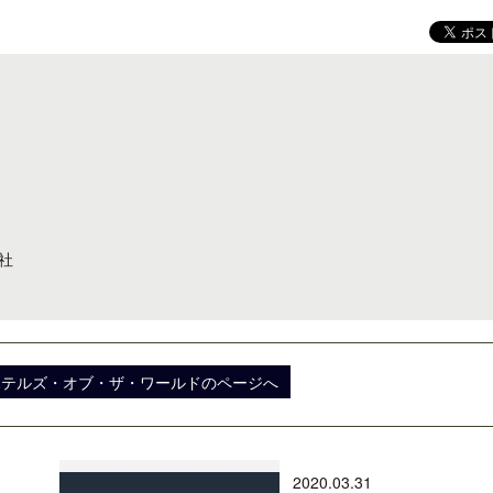
ロサンゼルス観光局、ウォルト・ディ
開業50周年に合わせ「ザ 
ズニーゆかりのスポット10選を紹介
アット ハイアット」のメ
新
社
ホテルズ・オブ・ザ・ワールドのページへ
2020.03.31