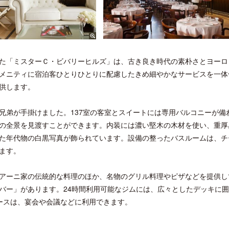
た「ミスターＣ・ビバリーヒルズ」は、古き良き時代の素朴さとヨーロ
メニティに宿泊客ひとりひとりに配慮したきめ細やかなサービスを一体
供します。
兄弟が手掛けました。137室の客室とスイートには専用バルコニーが備
の全景を見渡すことができます。内装には濃い堅木の木材を使い、重厚
た年代物の白黒写真が飾られています。設備の整ったバスルームは、チ
ます。
アーニ家の伝統的な料理のほか、名物のグリル料理やピザなどを提供し
バー」があります。24時間利用可能なジムには、広々としたデッキに
ペースは、宴会や会議などに利用できます。