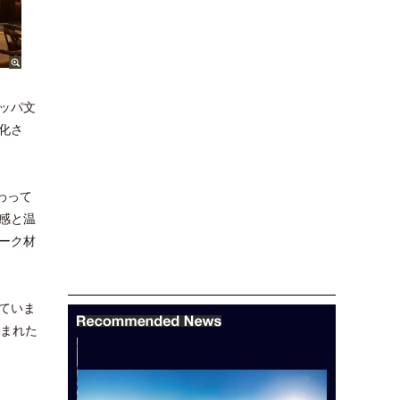
ッパ文
化さ
わって
感と温
ーク材
ていま
囲まれた