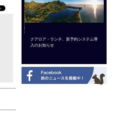
ビュッフェ
クアロア・ランチ、新予約システム導
ロサンゼ
ニューを刷
入のお知らせ
ズニーゆ