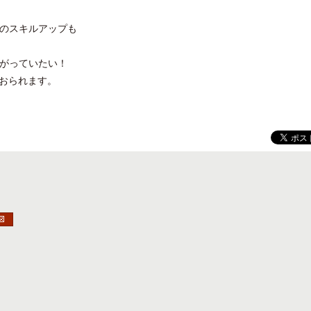
へのスキルアップも
繋がっていたい！
おられます。
クアロア・ランチ、新予約システム導
ロサンゼルス観光局、ウォ
入のお知らせ
ズニーゆかりのスポット10
」