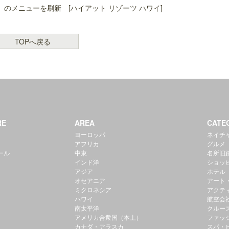
」のメニューを刷新 [ハイアット リゾーツ ハワイ]
TOPへ戻る
RE
AREA
CATE
ヨーロッパ
ネイチ
アフリカ
グルメ
ール
中東
名所旧
インド洋
ショッ
アジア
ホテル
オセアニア
アート
ミクロネシア
アクテ
ハワイ
航空会
南太平洋
クルー
アメリカ合衆国（本土）
ファッ
カナダ・アラスカ
スパ・