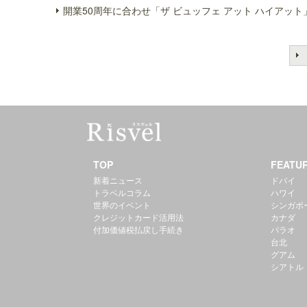
開業50周年に合わせ「ザ ビュッフェ アット ハイアット
TOP
FEATU
新着ニュース
ドバイ
トラベルコラム
ハワイ
世界のイベント
シンガポ
クレジットカード活用法
カナダ
付加価値税払戻し手続き
パラオ
台北
グアム
シアトル