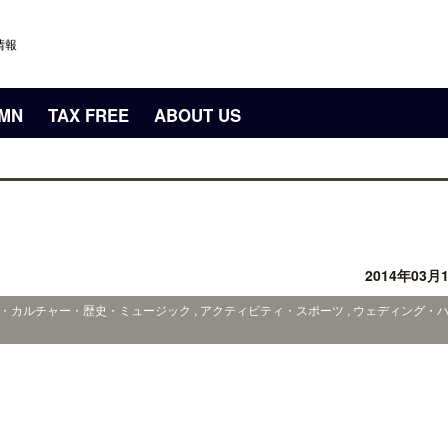
情報
UMN
TAX FREE
ABOUT US
2014年03月
ート・カルチャー・歴史・ミュージック , アクティビティ・スポーツ , ウェディング・