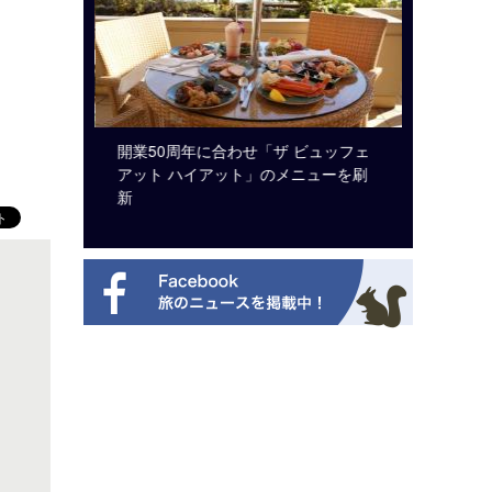
ルト・ディ
開業50周年に合わせ「ザ ビュッフェ
クアロア
選を紹介
アット ハイアット」のメニューを刷
入のお知
新