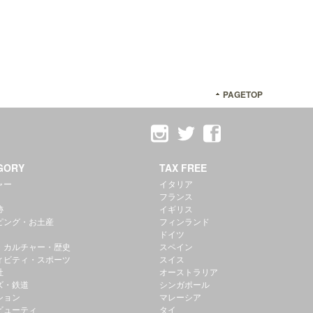
PAGETOP
GORY
TAX FREE
ャー
イタリア
フランス
跡
イギリス
ピング・お土産
フィンランド
ドイツ
・カルチャー・歴史
スペイン
ィビティ・スポーツ
スイス
社
オーストラリア
ズ・鉄道
シンガポール
ション
マレーシア
ビューティ
タイ