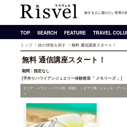
旅する人に届けたい世界の
TOP
SEARCH
FEATURE
TRAVEL COL
トップ
旅の情報を探す
無料 通信講座スタート！
無料 通信講座スタート！
期間：指定なし
[手作りハワイアンジュエリー体験教室「 メモリーズ 」]
エリア：ハワイ > ハワイ州（米国） > オアフ島 / ジャンル：ア
ン