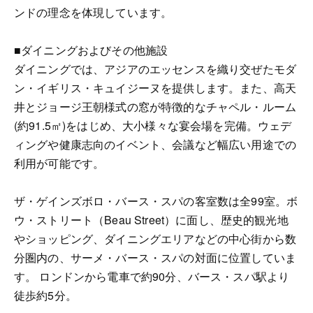
ンドの理念を体現しています。
■ダイニングおよびその他施設
ダイニングでは、アジアのエッセンスを織り交ぜたモダ
ン・イギリス・キュイジーヌを提供します。また、高天
井とジョージ王朝様式の窓が特徴的なチャペル・ルーム
(約91.5㎡)をはじめ、大小様々な宴会場を完備。ウェデ
ィングや健康志向のイベント、会議など幅広い用途での
利用が可能です。
ザ・ゲインズボロ・バース・スパの客室数は全99室。ボ
ウ・ストリート（Beau Street）に面し、歴史的観光地
やショッピング、ダイニングエリアなどの中心街から数
分圏内の、サーメ・バース・スパの対面に位置していま
す。 ロンドンから電車で約90分、バース・スパ駅より
徒歩約5分。