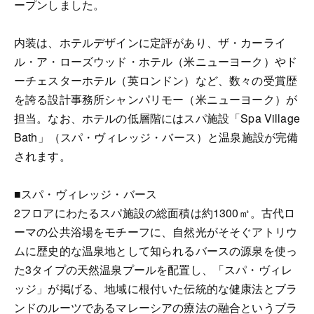
ープンしました。
内装は、ホテルデザインに定評があり、ザ・カーライ
ル・ア・ローズウッド・ホテル（米ニューヨーク）やド
ーチェスターホテル（英ロンドン）など、数々の受賞歴
を誇る設計事務所シャンパリモー（米ニューヨーク）が
担当。なお、ホテルの低層階にはスパ施設「Spa Village
Bath」（スパ・ヴィレッジ・バース）と温泉施設が完備
されます。
■スパ・ヴィレッジ・バース
2フロアにわたるスパ施設の総面積は約1300㎡。古代ロ
ーマの公共浴場をモチーフに、自然光がそそぐアトリウ
ムに歴史的な温泉地として知られるバースの源泉を使っ
た3タイプの天然温泉プールを配置し、「スパ・ヴィレ
ッジ」が掲げる、地域に根付いた伝統的な健康法とブラ
ンドのルーツであるマレーシアの療法の融合というブラ