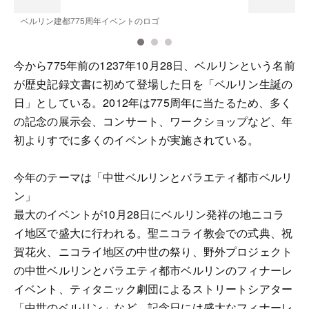
ベルリン建都775周年イベントのロゴ
C
今から775年前の1237年10月28日、ベルリンという名前
が歴史記録文書に初めて登場した日を「ベルリン生誕の
日」としている。2012年は775周年に当たるため、多く
の記念の展示会、コンサート、ワークショップなど、年
初よりすでに多くのイベントが実施されている。
今年のテーマは「中世ベルリンとバラエティ都市ベルリ
ン」
最大のイベントが10月28日にベルリン発祥の地ニコラ
イ地区で盛大に行われる。聖ニコライ教会での式典、祝
賀花火、ニコライ地区の中世の祭り、野外プロジェクト
の中世ベルリンとバラエティ都市ベルリンのフィナーレ
イベント、ティタニック劇団によるストリートシアター
「中世のベルリン」など、記念日には盛大なフィナーレ