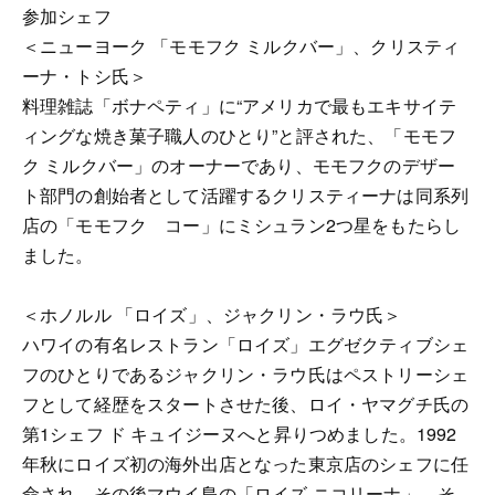
参加シェフ
＜ニューヨーク 「モモフク ミルクバー」、クリスティ
ーナ・トシ氏＞
料理雑誌「ボナペティ」に“アメリカで最もエキサイテ
ィングな焼き菓子職人のひとり”と評された、「モモフ
ク ミルクバー」のオーナーであり、モモフクのデザー
ト部門の創始者として活躍するクリスティーナは同系列
店の「モモフク コー」にミシュラン2つ星をもたらし
ました。
＜ホノルル 「ロイズ」、ジャクリン・ラウ氏＞
ハワイの有名レストラン「ロイズ」エグゼクティブシェ
フのひとりであるジャクリン・ラウ氏はペストリーシェ
フとして経歴をスタートさせた後、ロイ・ヤマグチ氏の
第1シェフ ド キュイジーヌへと昇りつめました。1992
年秋にロイズ初の海外出店となった東京店のシェフに任
命され、その後マウイ島の「ロイズ ニコリーナ」、そ