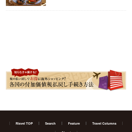
Risvel TOP
Search
Feature
Travel Columns