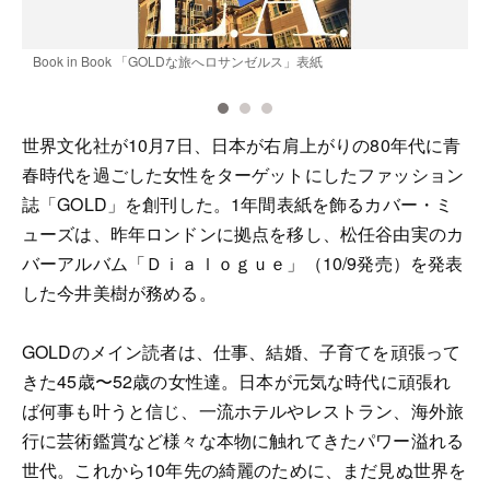
売
Book in Book 「GOLDな旅へロサンゼルス」表紙
世界文化社が10月7日、日本が右肩上がりの80年代に青
春時代を過ごした女性をターゲットにしたファッション
誌「GOLD」を創刊した。1年間表紙を飾るカバー・ミ
ューズは、昨年ロンドンに拠点を移し、松任谷由実のカ
バーアルバム「Ｄｉａｌｏｇｕｅ」（10/9発売）を発表
した今井美樹が務める。
GOLDのメイン読者は、仕事、結婚、子育てを頑張って
きた45歳〜52歳の女性達。日本が元気な時代に頑張れ
ば何事も叶うと信じ、一流ホテルやレストラン、海外旅
行に芸術鑑賞など様々な本物に触れてきたパワー溢れる
世代。これから10年先の綺麗のために、まだ見ぬ世界を