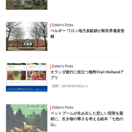
Editor's Picks
ベルギー ワロン地方炭鉱跡が新世界遺産登
録
Editor's Picks
オランダ旅行に役立つ無料Visit Hollandア
プリ
期間：2012年8月9日から
Editor's Picks
ペットブームが生み出した悲しい現実を題
材に、生き物の尊さを考える絵本「七色の
山」