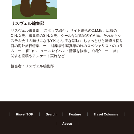
リスヴェル編集部
リスヴェル編集部 スタッフ紹介： サイト統括のO.M.氏、広報の
C.N.女史、編集長のS.N.女史、クールな写真家のY.M.氏、それからシ
ステム会社の頼りになるY.K.さん 主な活動： ちょっとひと味違う切り
口の海外旅行特集 ー 編集者や写真家の旅のスペシャリストのコラ
ム ー 面白いニュースやイベント情報を抜粋して紹介 ー 旅に
関する投稿やアンケート実施など
担当者：リスヴェル編集部
Risvel TOP
Search
Feature
Travel Columns
About