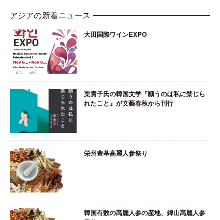
アジアの新着ニュース
大田国際ワインEXPO
梁貴子氏の韓国文学『願うのは私に禁じら
れたこと』が文藝春秋から刊行
栄州豊基高麗人参祭り
韓国有数の高麗人参の産地、錦山高麗人参