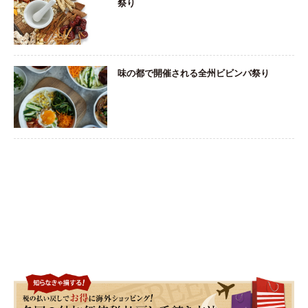
祭り
味の都で開催される全州ビビンバ祭り