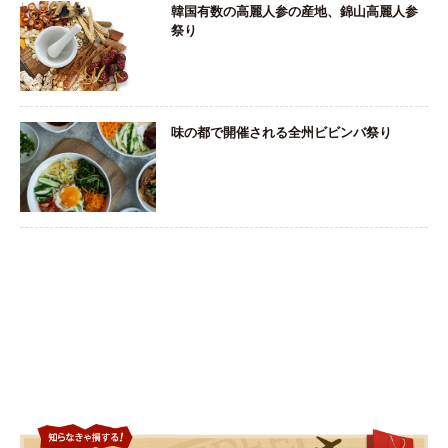
韓国有数の高麗人参の産地、錦山高麗人参
祭り
味の都で開催される全州ビビンバ祭り