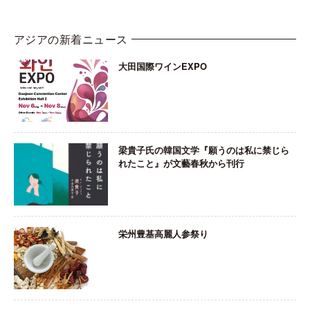
アジアの新着ニュース
大田国際ワインEXPO
梁貴子氏の韓国文学『願うのは私に禁じら
れたこと』が文藝春秋から刊行
栄州豊基高麗人参祭り