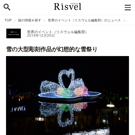
TOP
旅の情報を探す
世界のイベント（リスヴェル編集部）のニュース
雪の
世界のイベント（リスヴェル編集部）
2019年12月25日
雪の大型彫刻作品が幻想的な雪祭り