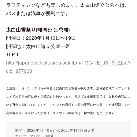
ラフティングなども楽しめます。太白山道立公園へは、
バスまたは汽車が便利です。
太白山雪祭り(태백산 눈축제)
開催日：2020年1月10日〜19日
開催地：太白山道立公園一帯
ＵＲＬ：
http://japanese.visitkorea.or.kr/jpn/TMC/TE_JA_7_2.jsp?
cid=877903
ご注意： イベントの日程や内容は変更になる場合があります。主催者公式ウェブサイト
などで旅行計画時に必ずご確認をお願いします。リスヴェル編集部では、日程や内容につ
いて万全を期しておりますが、イベントの日程や内容の変更に伴い発生した諸問題、また
利用者や第三者が被った損害は、リスヴェル編集部は一切の責任を負いません。
期間： 2020年1月10日から 2020年1月19日まで
エリア：アジア > 韓国