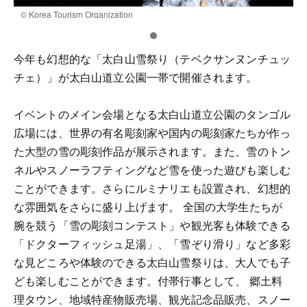
© Korea Tourism Organization
©
今年も幻想的な「太白山雪祭り（テベクサンヌンチュッ
チェ）」が太白山道立公園一帯で開催されます。
イベントのメイン会場となる太白山道立公園のタンゴル
広場には、世界の有名彫刻家や国内の彫刻家たちが作っ
た大型の雪の彫刻作品が展示されます。また、雪のトン
ネルやスノーラフティングなど雪を使った遊びも楽しむ
ことができます。さらにルミナリエも設置され、幻想的
な雰囲気をさらに盛り上げます。 全国の大学生たちが
腕を競う「雪の彫刻コンテスト」や観光客も体験できる
「ドクターフィッシュ足湯」、「雪ぞり滑り」など多彩
な見どころや体験のできる太白山雪祭りは、大人でも子
ども楽しむことができます。付帯行事として、 郷土料
理タウン、地域特産物販売場、観光記念品販売、スノー