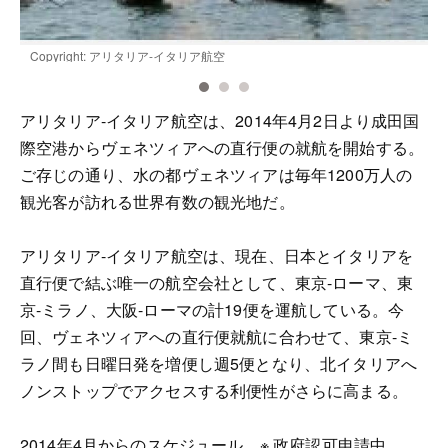
Copyright: アリタリア-イタリア航空
C
アリタリア-イタリア航空は、2014年4月2日より成田国
際空港からヴェネツィアへの直行便の就航を開始する。
ご存じの通り、水の都ヴェネツィアは毎年1200万人の
観光客が訪れる世界有数の観光地だ。
アリタリア-イタリア航空は、現在、日本とイタリアを
直行便で結ぶ唯一の航空会社として、東京-ローマ、東
京-ミラノ、大阪-ローマの計19便を運航している。今
回、ヴェネツィアへの直行便就航に合わせて、東京-ミ
ラノ間も日曜日発を増便し週5便となり、北イタリアへ
ノンストップでアクセスする利便性がさらに高まる。
2014年4月からのスケジュール ※ 政府認可申請中