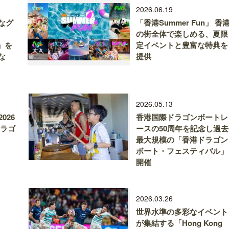
2026.06.19
なグ
「香港Summer Fun」 香
の街全体で楽しめる、夏限
g」を
定イベントと豊富な特典を
な
提供
2026.05.13
026
香港国際ドラゴンボートレ
ドラゴ
ースの50周年を記念し過去
最大規模の「香港ドラゴン
ボート・フェスティバル」
開催
2026.03.26
世界水準の多彩なイベント
が集結する「Hong Kong