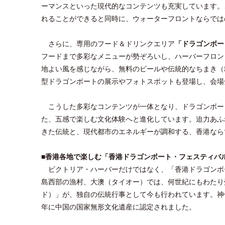
ーマンスといった現代的なコンテンツも充実しています。
れることができると同時に、ウォーターフロントならでは
さらに、専用のフード＆ドリンクエリア
「ドラゴンボー
フードまで多彩なメニューが勢ぞろいし、ハーバーフロン
地よい風を感じながら、無料のビールや伝統的なちまき（
型ドラゴンボートの展示やフォトスポットも登場し、会場
こうした多彩なコンテンツが一体となり、ドラゴンボー
た、五感で楽しむ文化体験へと進化しています。迫力あふ
きた伝統と、現代都市のエネルギーが調和する、香港なら
■香港各地で楽しむ「香港ドラゴンボート・フェスティバ
ビクトリア・ハーバーだけではなく、「香港ドラゴンボ
島西部の漁村、大澳（タイオー）では、何世紀にもわたり
ド）」が、独自の伝統行事として今も行われています。神
年に中国の国家無形文化遺産に認定されました。