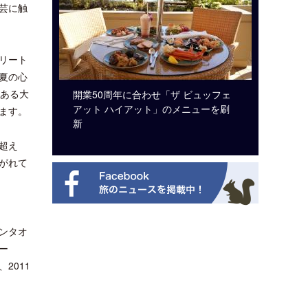
芸に触
リート
夏の心
力ある大
ルト・ディ
開業50周年に合わせ「ザ ビュッフェ
クアロア
選を紹介
アット ハイアット」のメニューを刷
入のお知
ます。
新
超え
がれて
ンタオ
ー
2011