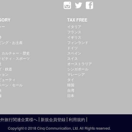
GORY
TAX FREE
ャー
イタリア
フランス
跡
イギリス
ピング・お土産
フィンランド
ドイツ
・カルチャー・歴史
スペイン
ィビティ・スポーツ
スイス
社
オーストラリア
ズ・鉄道
シンガポール
ション
マレーシア
ビューティ
タイ
ペーン・セール
韓国
旅
台湾
備
日本
海外旅行関連企業様へ
新規会員登録
利用規約
Copyright © 2018 Cinq Communication, Ltd. All Rights reserved.