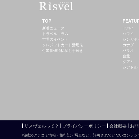
TOP
FEATU
新着ニュース
ドバイ
トラベルコラム
ハワイ
世界のイベント
シンガポ
クレジットカード活用法
カナダ
付加価値税払戻し手続き
パラオ
台北
グアム
シアトル
リスヴェルって？
プライバシーポリシー
会社概要
お問
掲載のクチコミ情報・旅行記・写真など、許可されていないコンテン