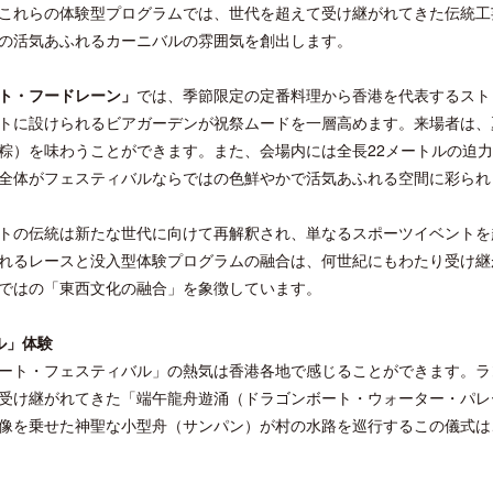
これらの体験型プログラムでは、世代を超えて受け継がれてきた伝統工
の活気あふれるカーニバルの雰囲気を創出します。
ト・フードレーン」
では、季節限定の定番料理から香港を代表するスト
トに設けられるビアガーデンが祝祭ムードを一層高めます。来場者は、
粽）を味わうことができます。また、会場内には全長22メートルの迫
クアロア・ランチ、新予約システム導
ロサンゼルス観光局、ウォ
入のお知らせ
ズニーゆかりのスポット10
全体がフェスティバルならではの色鮮やかで活気あふれる空間に彩られ
トの伝統は新たな世代に向けて再解釈され、単なるスポーツイベントを
れるレースと没入型体験プログラムの融合は、何世紀にもわたり受け継
ではの「東西文化の融合」を象徴しています。
ル」体験
ート・フェスティバル」の熱気は香港各地で感じることができます。ラ
受け継がれてきた「端午龍舟遊涌（ドラゴンボート・ウォーター・パレ
像を乗せた神聖な小型舟（サンパン）が村の水路を巡行するこの儀式は、