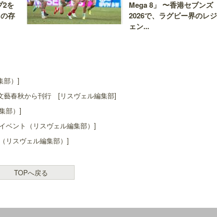
プ2を
Mega 8」 〜香港セブンズ
ての存
2026で、ラグビー界のレジ
ェン...
集部）]
藝春秋から刊行 [リスヴェル編集部]
集部）]
イベント（リスヴェル編集部）]
（リスヴェル編集部）]
TOPへ戻る