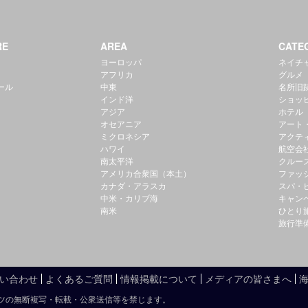
RE
AREA
CATE
ヨーロッパ
ネイチ
アフリカ
グルメ
ール
中東
名所旧
インド洋
ショッ
アジア
ホテル
オセアニア
アート
ミクロネシア
アクテ
ハワイ
航空会
南太平洋
クルー
アメリカ合衆国（本土）
ファッ
カナダ・アラスカ
スパ・
中米・カリブ海
キャン
南米
ひとり
旅行準
い合わせ
よくあるご質問
情報掲載について
メディアの皆さまへ
ツの無断複写・転載・公衆送信等を禁じます。