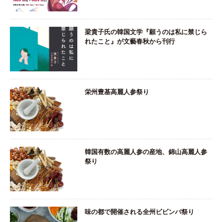
梁貴子氏の韓国文学『願うのは私に禁じら
れたこと』が文藝春秋から刊行
栄州豊基高麗人参祭り
韓国有数の高麗人参の産地、錦山高麗人参
祭り
味の都で開催される全州ビビンバ祭り