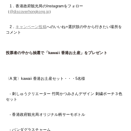
1．香港政府観光局のInstagramをフォロー
（
@discoverhongkong.jp
）
2．
キャンペーン投稿
へのいいね+選択肢の中から行きたい場所を
コメント
投票者の中から抽選で「kawaii 香港お土産」をプレゼント
〈A 賞〉kawaii 香港お土産セット・・・5名様
- 刺しゅうクリエーター 竹岡かつみさんデザイン 刺繍ポーチ３色
セット
- 香港政府観光局オリジナル柄サーモボトル
- パンダグラスチャーム