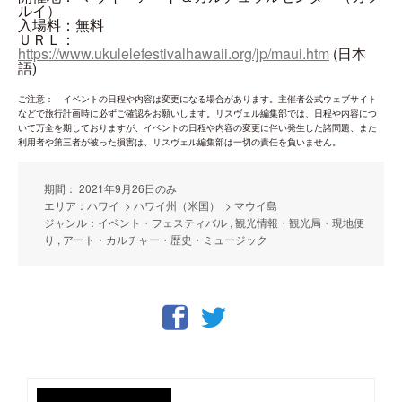
ルイ）
入場料：無料
ＵＲＬ：
https://www.ukulelefestivalhawaii.org/jp/maui.htm
(日本
語)
ご注意： イベントの日程や内容は変更になる場合があります。主催者公式ウェブサイト
などで旅行計画時に必ずご確認をお願いします。リスヴェル編集部では、日程や内容につ
いて万全を期しておりますが、イベントの日程や内容の変更に伴い発生した諸問題、また
利用者や第三者が被った損害は、リスヴェル編集部は一切の責任を負いません。
期間： 2021年9月26日のみ
エリア：ハワイ > ハワイ州（米国） > マウイ島
ジャンル：イベント・フェスティバル , 観光情報・観光局・現地便
り , アート・カルチャー・歴史・ミュージック