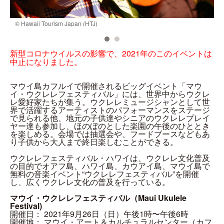
© Hawaii Tourism Japan (HTJ)
©
新型コロナウイルスの影響で、2021年のこのイベントは
中止になりました。
マウイ島カフルイで開催されるビッグイベント「マウ
イ・ウクレレフェスティバル」には、世界中からウクレ
レ愛好家たちが集う。ウクレレミュージシャンとして世
界で活躍するアーティストのパフォーマンスをステージ
で見られる他、地元の子供達やシニアのウクレレプレイ
ヤー達も参加し、ほのぼのとした楽園の午後のひととき
を楽しめる。会場では抽選会や、フードブースなどもあ
り子供から大人まで終日楽しむことができる。
ウクレレフェスティバル・ハワイは、ウクレレ文化普及
の目的でオアフ島、ハワイ島、カウアイ島、マウイ島で
無料の音楽イベント“ウクレレフェスティバル”を開催
し、広くウクレレ文化の普及を行っている。
マウイ・ウクレレフェスティバル（Maui Ukulele
Festival)
開催日： 2021年9月26日（日）午後1時〜午後6時
開催地： マウイ・アート＆カルチュラルセンター（カフ