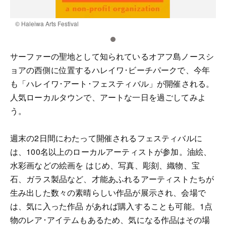
© Haleiwa Arts Festival
©
サーファーの聖地として知られているオアフ島ノースシ
ョアの西側に位置するハレイワ･ビーチパークで、今年
も「ハレイワ･アート･フェスティバル」が開催される。
人気ローカルタウンで、アートな一日を過ごしてみよ
う。
週末の2日間にわたって開催されるフェスティバルに
は、100名以上のローカルアーティストが参加。油絵、
水彩画などの絵画を はじめ、写真、彫刻、織物、宝
石、ガラス製品など、才能あふれるアーティストたちが
生み出した数々の素晴らしい作品が展示され、会場で
は、気に入った作品 があれば購入することも可能。1点
物のレア･アイテムもあるため、気になる作品はその場