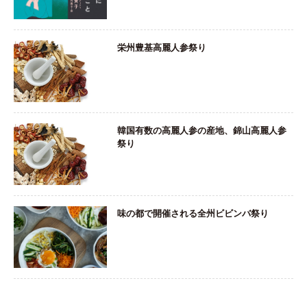
栄州豊基高麗人参祭り
韓国有数の高麗人参の産地、錦山高麗人参
祭り
味の都で開催される全州ビビンバ祭り