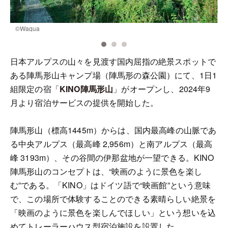
©️Waqua
©
日本アルプスの山々を見渡す国内屈指の絶景スポットで
ある陣馬形山キャンプ場（陣馬形の森公園）にて、1日1
組限定の宿「
KINO陣馬形山
」がオープンし、2024年9
月より宿泊サービスの提供を開始した。
陣馬形山（標高1445m）からは、国内最高峰の山脈であ
る中央アルプス（最高峰 2,956m）と南アルプス（最高
峰 3193m）、その谷間の伊那盆地が一望できる。KINO
陣馬形山のコンセプトは、“映画のように景色を楽し
む”である。「KINO」はドイツ語で“映画館”という意味
で、この場所で体験することのできる素晴らしい絶景を
「映画のように景色を楽しんでほしい」という想いを込
めてトレーラーハウス型宿泊施設を設置した。