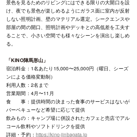
景色を見るためのリビングにはできる限りの大開口を設
け、夜でも景色が楽しめるようにガラス面に室内が反射
しない照明計画、壁のマテリアル選定。シークエンスや
部屋の間の開口、照明計画やデッキとの高低差を工夫す
ることで、小さい空間でも様々なシーンを演出し楽しめ
る。
「KINO陣馬形山」
宿泊料金：1名あたり15,000〜25,000円（曜日、シーズ
ンによる価格変動制）
利用人数：2名まで
営業期間：4月〜11月
食 事：提供時間の決まった食事のサービスはないが
バーベキューなど希望に応じて提供
飲みもの：キャンプ場に併設されたカフェと売店でアル
コール飲料やソフトドリンクを提供
詳細・予約：
https://kino-jinbagata.jp