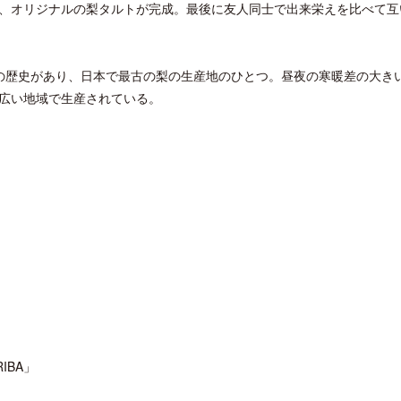
、オリジナルの梨タルトが完成。最後に友人同士で出来栄えを比べて互
の歴史があり、日本で最古の梨の生産地のひとつ。昼夜の寒暖差の大き
広い地域で生産されている。
ロサンゼルス観光局、ウォルト・ディ
開業50周年に合わせ「ザ 
ズニーゆかりのスポット10選を紹介
アット ハイアット」のメ
新
IBA」