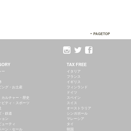
PAGETOP
GORY
TAX FREE
ャー
イタリア
フランス
跡
イギリス
ピング・お土産
フィンランド
ドイツ
・カルチャー・歴史
スペイン
ィビティ・スポーツ
スイス
社
オーストラリア
ズ・鉄道
シンガポール
ション
マレーシア
ビューティ
タイ
ペーン・セール
韓国