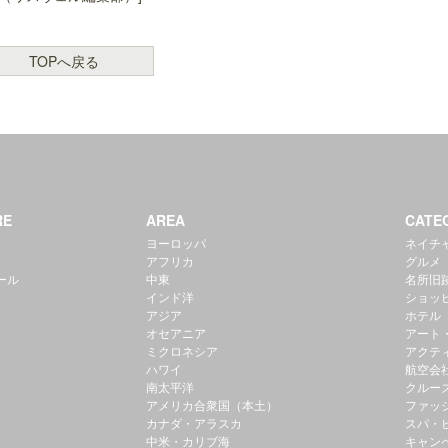
TOPへ戻る
RE
AREA
CATE
ヨーロッパ
ネイチ
アフリカ
グルメ
ール
中東
名所旧
インド洋
ショッ
アジア
ホテル
オセアニア
アート
ミクロネシア
アクテ
ハワイ
航空会
南太平洋
クルー
アメリカ合衆国（本土）
ファッ
カナダ・アラスカ
スパ・
中米・カリブ海
キャン