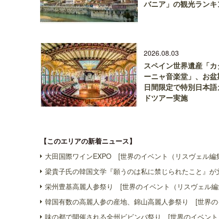
バニア」の観光ランキ
2026.08.03
スペイン世界遺産「カ
ーニャ音楽堂」、お盆
日間限定で特別日本語
ドツアー実施
【このエリアの新着ニュース】
大田国際ワインEXPO [世界のイベント（リスヴェル編
梁貴子氏の韓国文学『願うのは私に禁じられたこと』が文
栄州豊基高麗人参祭り [世界のイベント（リスヴェル編
韓国有数の高麗人参の産地、錦山高麗人参祭り [世界の
味の都で開催される全州ビビンバ祭り [世界のイベント