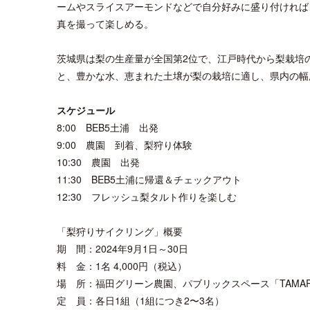
ームやスライスアーモンドなどで自分好みに盛り付ければ
真を撮って楽しめる。
茨城県は梨の生産量が全国第2位で、江戸時代から梨栽培
と、豊かな水、恵まれた土壌が梨の栽培に適し、県内の幅
スケジュール
8:00 BEB5土浦 出発
9:00 農園 到着、梨狩り体験
10:30 農園 出発
11:30 BEB5土浦に帰還＆チェックアウト
12:30 フレッシュ梨タルト作りを楽しむ
「梨狩りサイクリング」概要
期 間：2024年9月1日～30日
料 金：1名 4,000円（税込）
場 所：福田グリーン農園、パブリックスペース「TAMAR
定 員：各日1組（1組につき2〜3名）