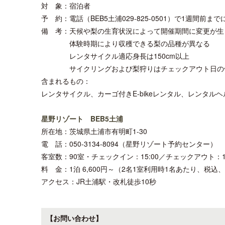
対 象：宿泊者
予 約：電話（BEB5土浦029-825-0501）で1週間前ま
備 考：天候や梨の生育状況によって開催期間に変更が生
体験時期により収穫できる梨の品種が異なる
レンタサイクル適応身長は150cm以上
サイクリングおよび梨狩りはチェックアウト日の
含まれるもの：
レンタサイクル、カーゴ付きE-bikeレンタル、レンタ
星野リゾート BEB5土浦
所在地：茨城県土浦市有明町1-30
電 話：050-3134-8094（星野リゾート予約センター）
客室数：90室・チェックイン：15:00／チェックアウト：11
料 金：1泊 6,600円～（2名1室利用時1名あたり、税込
アクセス：JR土浦駅・改札徒歩10秒
【お問い合わせ】