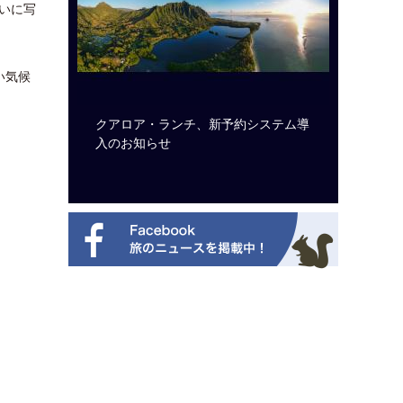
いに写
い気候
ビュッフェ
クアロア・ランチ、新予約システム導
ロサンゼ
ニューを刷
入のお知らせ
ズニーゆ