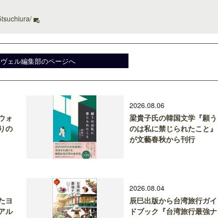
5tsuchiura/
スヴェル編集部のページへ
2026.08.06
ウォ
梁貴子氏の韓国文学『願う
りの
のは私に禁じられたこと』
が文藝春秋から刊行
2026.08.04
たヨ
辰巳出版から台湾旅行ガイ
アル
ドブック『台湾旅行最強ナ