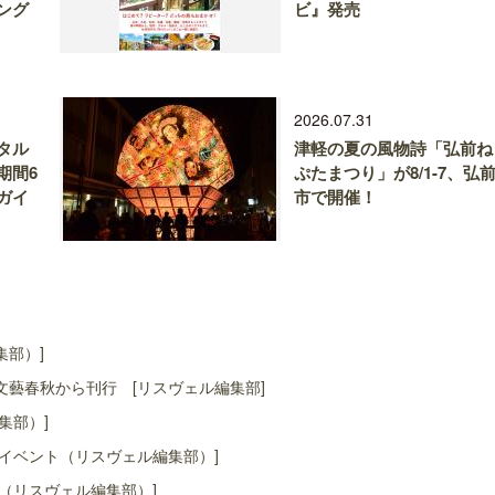
ング
ビ』発売
2026.07.31
タル
津軽の夏の風物詩「弘前ね
期間6
ぷたまつり」が8/1-7、弘
ガイ
市で開催！
集部）]
藝春秋から刊行 [リスヴェル編集部]
集部）]
イベント（リスヴェル編集部）]
（リスヴェル編集部）]