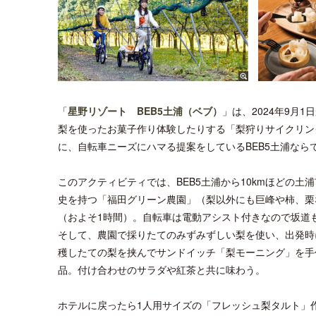
「
星野リゾート BEB5土浦（ベブ）
」は、2024年9月
梨を使ったお菓子作り体験したりする「梨狩りサイクリン
に、自転車ニーズにハマる提案をしているBEB5土浦な
このアクティビティでは、BEB5土浦から10kmほどの
史を持つ「福田グリーン農園」（梨以外にも巨峰や柿、栗な
（およそ1時間）。自転車は電動アシスト付きなので坂道
そして、農園で採りたてのみずみずしい梨を使い、出発時
穫したての梨を挟んでサンドイッチ「梨モーニング」を手
品。付け合わせのサラダや紅茶と共に味わう。
ホテルに戻ったら1人用サイズの「フレッシュ梨タルト」