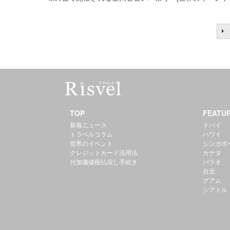
TOP
FEATU
新着ニュース
ドバイ
トラベルコラム
ハワイ
世界のイベント
シンガポ
クレジットカード活用法
カナダ
付加価値税払戻し手続き
パラオ
台北
グアム
シアトル