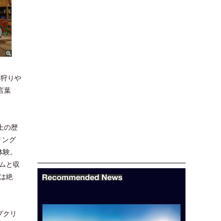
梨狩りや
言葉
上の歴
リング
体験。
ムと収
は絶
プクリ