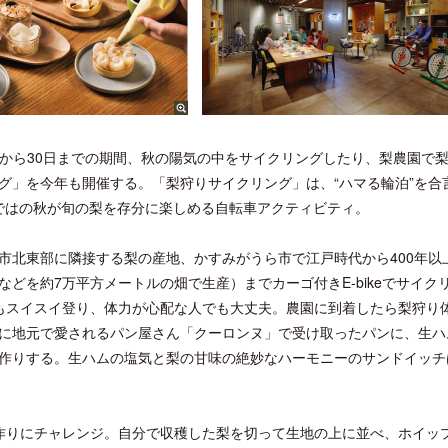
1日から30日までの期間、秋の陽気の中をサイクリングしたり、梨農園で
グ」を今年も開催する。「梨狩りサイクリング」は、“ハマる輪泊”を合
らではの秋が旬の梨を存分に楽しめる自転車アクティビティ。
土浦市北東部に隣接する梨の産地、かすみがうら市で江戸時代から400年以
どを約7万平方メートルの畑で生産）までカーゴ付きE-bikeでサイク
もスイスイ登り、体力が心配な人でも大丈夫。農園に到着したら梨狩り
に地元で愛されるパン屋さん「クーロンヌ」で受け取ったパンに、生ハ
作りする。生ハムの塩気と梨の甘味の絶妙なハーモニーのサンドイッチ
作りにチャレンジ。自分で収穫した梨を切って生地の上に並べ、ホイッ