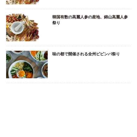
韓国有数の高麗人参の産地、錦山高麗人参
祭り
味の都で開催される全州ビビンバ祭り