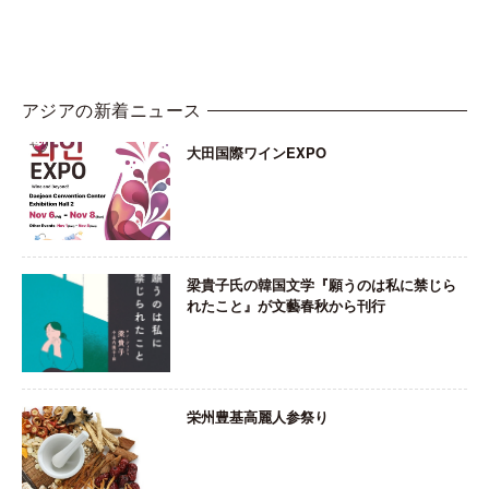
アジアの新着ニュース
大田国際ワインEXPO
梁貴子氏の韓国文学『願うのは私に禁じら
れたこと』が文藝春秋から刊行
栄州豊基高麗人参祭り