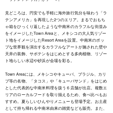
見どころは、円安でも手軽に海外旅行気分を味わう「ラ
テンアメリカ」を再現した2つのエリア。まるでおもち
ゃ箱をひっくり返したような中南米のカラフルな街並み
をイメージしたTown Areaと、メキシコの大人気リゾー
ト地をイメージしたResort Areaを設置。中南米のポッ
プな世界観を演出するカラフルなアートが施された壁や
天井の装飾、サボテンをはじめとする多肉植物、リゾー
ト地らしい水辺や砂浜が会場を彩る。
Town Areaには、メキシコやキューバ、ブラジル、カリ
ブ等の名物、「タコス」や「キューバサンド」をはじめ
とした代表的な中南米料理を扱う６店舗が出店。複数エ
リアのローカルフードを取り揃えるため、食べ比べもお
すすめ。夏らしいひんやりメニューも登場予定。お土産
として持ち帰れる中南米由来の雑貨なども販売。また、