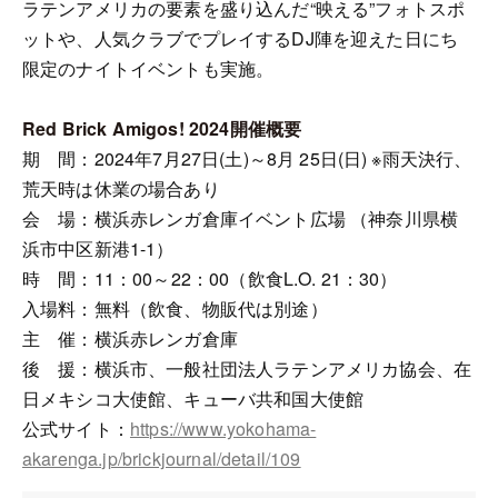
ラテンアメリカの要素を盛り込んだ“映える”フォトスポ
ットや、人気クラブでプレイするDJ陣を迎えた日にち
限定のナイトイベントも実施。
Red Brick Amigos! 2024開催概要
期 間：2024年7月27日(土)～8月 25日(日) ※雨天決行、
荒天時は休業の場合あり
会 場：横浜赤レンガ倉庫イベント広場 （神奈川県横
浜市中区新港1-1）
時 間：11：00～22：00（飲食L.O. 21：30）
入場料：無料（飲食、物販代は別途）
主 催：横浜赤レンガ倉庫
後 援：横浜市、一般社団法人ラテンアメリカ協会、在
日メキシコ大使館、キューバ共和国大使館
公式サイト：
https://www.yokohama-
akarenga.jp/brickjournal/detail/109