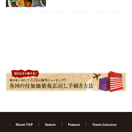
Risvel TOP
Search
Feature
Travel Columns