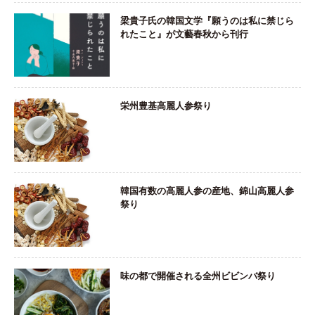
梁貴子氏の韓国文学『願うのは私に禁じら
れたこと』が文藝春秋から刊行
栄州豊基高麗人参祭り
韓国有数の高麗人参の産地、錦山高麗人参
祭り
味の都で開催される全州ビビンバ祭り