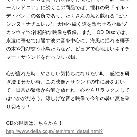
ーカレドニア」に続くこの商品では、憧れの島「イル・
デ・パン」の名所であり、たくさんの魚と戯れる “ピッ
シンヌ・ナチュレル”、天国へ続く道を想わせる小島“ノ
カンウィ”の神秘的な映像を収録。また、CD Discでは、
永遠に寄せては返す波の音を中心に、海風に揺れる椰子
の木や飛び交う小鳥たちなど、ピュアで心地よいネイチ
ャー・サウンドをたっぷり収録。
心が疲れた時、やさしい気持ちになりたい時、感性を研
ぎ澄ませたい時、この映像とサウンドの中に身をおい
て、日常の緊張から解き放たれ、心からリラックスして
はいかがだろう。涼しげな音と映像で今年の暑い夏を乗
り切ろう！
CDの視聴はこちらから！
http://www.della.co.jp/item/item_detail.html?