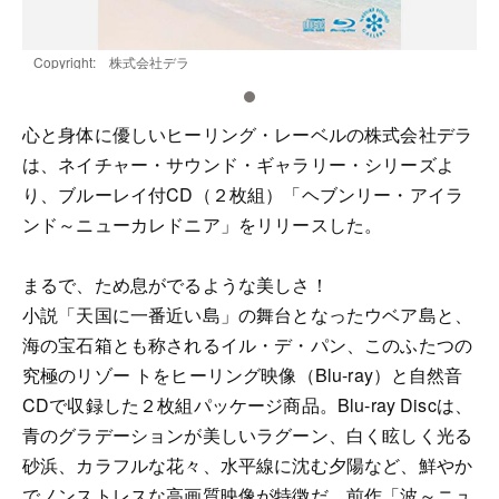
Copyright: 株式会社デラ
C
心と身体に優しいヒーリング・レーベルの株式会社デラ
は、ネイチャー・サウンド・ギャラリー・シリーズよ
り、ブルーレイ付CD（２枚組）「ヘブンリー・アイラ
ンド～ニューカレドニア」をリリースした。
まるで、ため息がでるような美しさ！
小説「天国に一番近い島」の舞台となったウベア島と、
海の宝石箱とも称されるイル・デ・パン、このふたつの
究極のリゾー トをヒーリング映像（Blu-ray）と自然音
CDで収録した２枚組パッケージ商品。Blu-ray Discは、
青のグラデーションが美しいラグーン、白く眩しく光る
砂浜、カラフルな花々、水平線に沈む夕陽など、鮮やか
でノンストレスな高画質映像が特徴だ。前作「波～ニュ