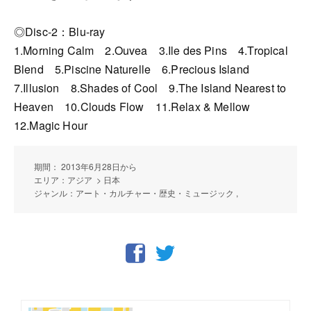
◎Disc-2：Blu-ray
1.Morning Calm 2.Ouvea 3.Ile des Pins 4.Tropical
Blend 5.Piscine Naturelle 6.Precious Island
7.Illusion 8.Shades of Cool 9.The Island Nearest to
Heaven 10.Clouds Flow 11.Relax & Mellow
12.Magic Hour
期間： 2013年6月28日から
エリア：アジア > 日本
ジャンル：アート・カルチャー・歴史・ミュージック ,