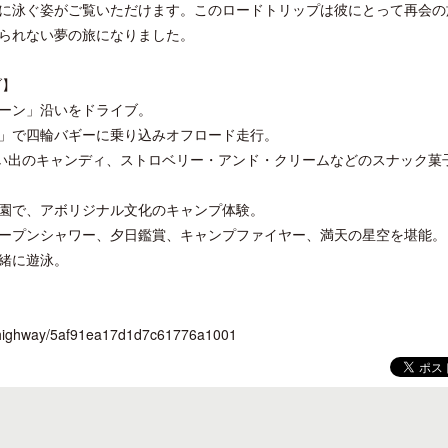
に泳ぐ姿がご覧いただけます。このロードトリップは彼にとって再会の
られない夢の旅になりました。
ブ】
ーン」沿いをドライブ。
」で四輪バギーに乗り込みオフロード走行。
ロサンゼルス観光局、ウォルト・ディ
開業50周年に合わせ「ザ 
ズニーゆかりのスポット10選を紹介
アット ハイアット」のメ
想い出のキャンディ、ストロベリー・アンド・クリームなどのスナック菓
新
園で、アボリジナル文化のキャンプ体験。
ープンシャワー、夕日鑑賞、キャンプファイヤー、満天の星空を堪能。
緒に遊泳。
ast-highway/5af91ea17d1d7c61776a1001