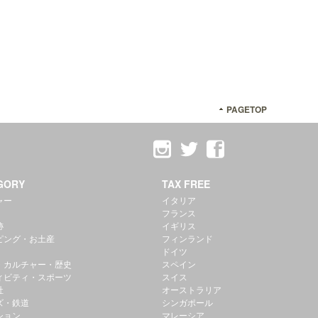
PAGETOP
GORY
TAX FREE
ャー
イタリア
フランス
跡
イギリス
ピング・お土産
フィンランド
ドイツ
・カルチャー・歴史
スペイン
ィビティ・スポーツ
スイス
社
オーストラリア
ズ・鉄道
シンガポール
ション
マレーシア