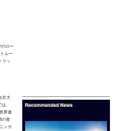
夢のロー
ートムー
トリッ
る壮大
では、
世界遺
間の冒
ニンガ