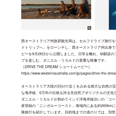
西オーストラリア州政府観光局は、セルフドライブ旅行を促進
ドトリップへ」をローンチし、西オーストラリア州出身で
ビーを9月28日から公開しました。日常を離れ、幼馴染
プを楽しむ、ダニエル・リカルドの貴重な映像です。
［DRIVE THE DREAM ショートムービー］
https://www.westernaustralia.com/jp/pages/drive-the-dre
オーストラリア大陸の3分の1近くを占める雄大な自然の
な海岸線、6万年の伝統を誇る先住民アボリジナルの文化
ダニエル・リカルドが初めてインド洋海岸線沿いの「コー
産登録の「ニンガルーコースト」海域内にある約260kmに
険旅行を紹介しています。目的地までの道のりでは、別世