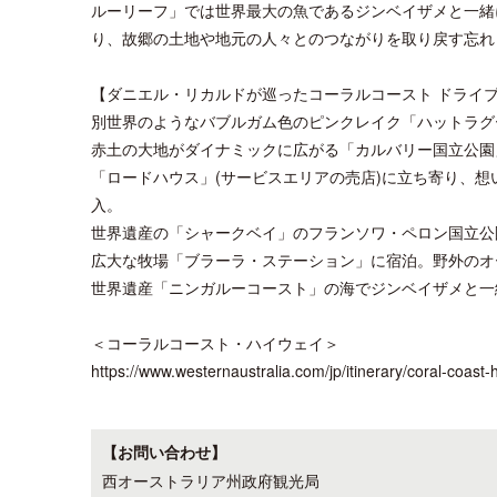
ルーリーフ」では世界最大の魚であるジンベイザメと一緒
り、故郷の土地や地元の人々とのつながりを取り戻す忘れ
【ダニエル・リカルドが巡ったコーラルコースト ドライ
別世界のようなバブルガム色のピンクレイク「ハットラグ
赤土の大地がダイナミックに広がる「カルバリー国立公園
「ロードハウス」(サービスエリアの売店)に立ち寄り、
入。
世界遺産の「シャークベイ」のフランソワ・ペロン国立公
広大な牧場「ブラーラ・ステーション」に宿泊。野外のオ
世界遺産「ニンガルーコースト」の海でジンベイザメと一
＜コーラルコースト・ハイウェイ＞
https://www.westernaustralia.com/jp/itinerary/coral-co
【お問い合わせ】
西オーストラリア州政府観光局