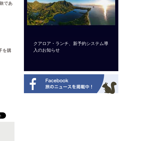
旅であ
ビュッフェ
クアロア・ランチ、新予約システム導
ロサンゼ
ニューを刷
入のお知らせ
ズニーゆ
子を購