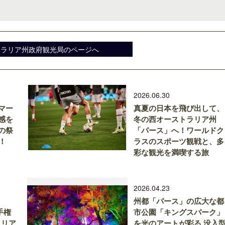
トラリア州政府観光局のページへ
2026.06.30
マー
真夏の日本を飛び出して、
感を
冬の西オーストラリア州
の祭
「パース」へ！ワールドク
！
ラスのスポーツ観戦と、多
彩な観光を満喫する旅
2026.04.23
州都「パース」の広大な都
手権
市公園「キングスパーク」
ラリア
を光のアートが彩る 没入