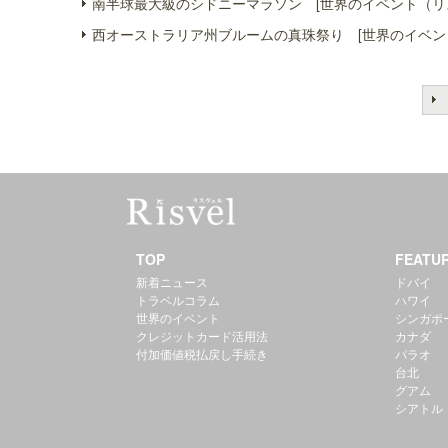
南半球最大級のシドニーマラソン [世界のイベント（リ
西オーストラリア州ブルームの真珠祭り [世界のイベン
TOP
FEATU
新着ニュース
ドバイ
トラベルコラム
ハワイ
世界のイベント
シンガポ
クレジットカード活用法
カナダ
付加価値税払戻し手続き
パラオ
台北
グアム
シアトル