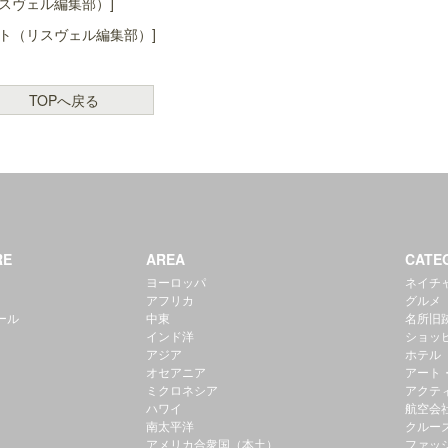
スヴェル編集部）]
ト（リスヴェル編集部）]
TOPへ戻る
RE
AREA
CATE
ヨーロッパ
ネイチ
アフリカ
グルメ
ール
中東
名所旧
インド洋
ショッ
アジア
ホテル
オセアニア
アート
ミクロネシア
アクテ
ハワイ
航空会
南太平洋
クルー
アメリカ合衆国（本土）
ファッ