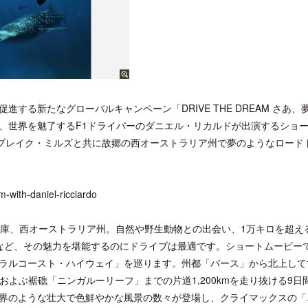
する新たなグローバルキャンペーン「DRIVE THE DREAM さあ、
、世界を魅了するF1ドライバーのダニエル・リカルドが出演するショ
のブレイク・ミルズと共に故郷の西オーストラリア州で夢のようなロード
am-with-daniel-ricciardo
宝庫、西オーストラリア州。自然や野生動物との出会い、1万キロを超え
など、その魅力を堪能するのにドライブは最適です。ショートムービー
ラルコースト・ハイウェイ」を巡ります。州都「パース」から北上して
およぶ裾礁「ニンガルーリーフ」までの片道1,200kmを走り抜ける9日
界のような壮大で色鮮やかな風景の数々が登場し、クライマックスの「