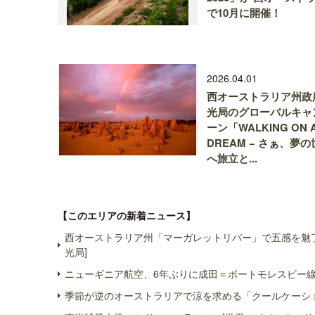
で10月に開催！
2026.04.01
西オーストラリア州政
光局のグローバルキャ
ーン「WALKING ON 
DREAM − さぁ、夢
へ旅立と...
【このエリアの新着ニュース】
西オーストラリア州「マーガレットリバー」で五感を魅了
光局]
ニューギニア航空、6年ぶりに成田＝ポートモレスビー線
季節が逆のオーストラリアで涼を求める「クールケーショ