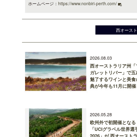
ホームページ：
https://www.nonbiri-perth.com/
西オース
2026.08.03
西オーストラリア州「
ガレットリバー」で五
魅了するワインと美食
典が今年も11月に開催
2026.05.28
欧州外で初開催となる
「UCIグラベル世界選
2026」が 西オースト