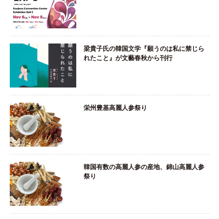
梁貴子氏の韓国文学『願うのは私に禁じら
れたこと』が文藝春秋から刊行
栄州豊基高麗人参祭り
韓国有数の高麗人参の産地、錦山高麗人参
祭り