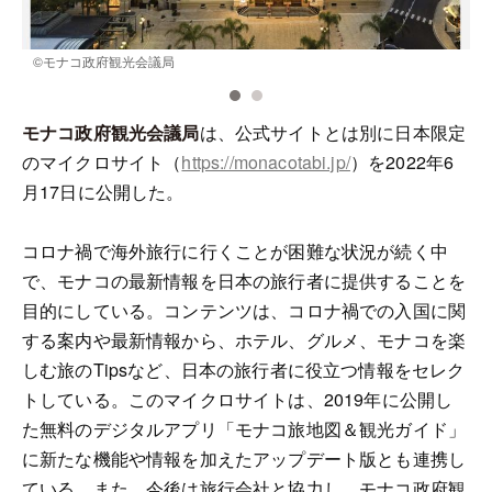
©️モナコ政府観光会議局
モナコ政府観光会議局
は、公式サイトとは別に日本限定
のマイクロサイト（
https://monacotabi.jp/
）を2022年6
月17日に公開した。
コロナ禍で海外旅行に行くことが困難な状況が続く中
で、モナコの最新情報を日本の旅行者に提供することを
目的にしている。コンテンツは、コロナ禍での入国に関
する案内や最新情報から、ホテル、グルメ、モナコを楽
しむ旅のTipsなど、日本の旅行者に役立つ情報をセレク
トしている。このマイクロサイトは、2019年に公開し
た無料のデジタルアプリ「モナコ旅地図＆観光ガイド」
に新たな機能や情報を加えたアップデート版とも連携し
ている。また、今後は旅行会社と協力し、モナコ政府観