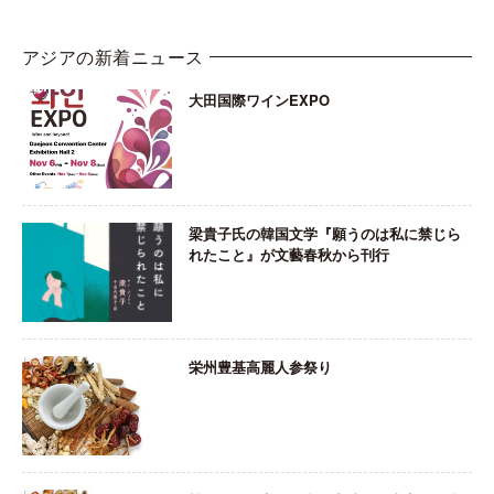
アジアの新着ニュース
大田国際ワインEXPO
梁貴子氏の韓国文学『願うのは私に禁じら
れたこと』が文藝春秋から刊行
栄州豊基高麗人参祭り