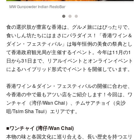
MW Gunpowder Indian RestoBar
1
食の選択肢が豊富な香港は、グルメ旅にはぴったりで、
食いしん坊たちにはまさにパラダイス！「香港ワイン＆
ダイン・フェスティバル」は毎年恒例の美食の祭典とし
て香港政府観光局が主催するイベント。今年は11月の1
日から31日まで、リアルイベントとオンラインイベント
によるハイブリッド形式でイベントを開催しています。
香港ワイン＆ダイン・フェスティバルの開催に合わせ、
今香港の中で最もアツい店をご紹介します！今回は、ワ
ンチャイ（湾仔/Wan Chai）、チムサアチョイ（尖沙
咀/Tsim Sha Tsui）エリアです。
■ワンチャイ (湾仔/Wan Chai)
本物の味と各国文化に巡り合える、長い歴史を持つエリ