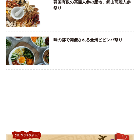
韓国有数の高麗人参の産地、錦山高麗人参
祭り
味の都で開催される全州ビビンバ祭り