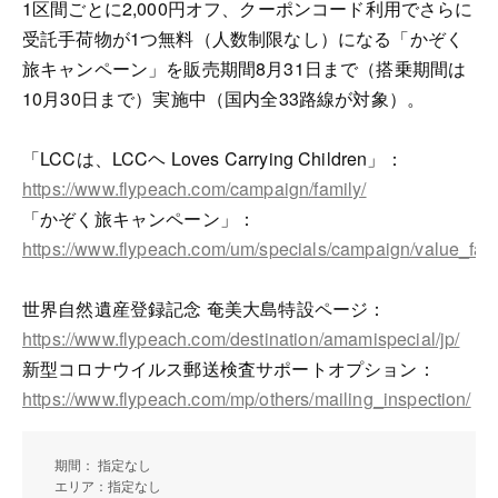
1区間ごとに2,000円オフ、クーポンコード利用でさらに
受託手荷物が1つ無料（人数制限なし）になる「かぞく
旅キャンペーン」を販売期間8月31日まで（搭乗期間は
10月30日まで）実施中（国内全33路線が対象）。
「LCCは、LCCヘ Loves Carrying Children」：
https://www.flypeach.com/campaign/family/
「かぞく旅キャンペーン」：
https://www.flypeach.com/um/specials/campaign/value_fam
世界自然遺産登録記念 奄美大島特設ページ：
https://www.flypeach.com/destination/amamispecial/jp/
新型コロナウイルス郵送検査サポートオプション：
https://www.flypeach.com/mp/others/mailing_inspection/
期間： 指定なし
エリア：指定なし