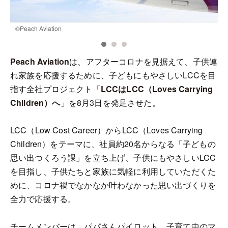
©️Peach Aviation
©
Peach Aviation
は、アフターコロナを見据えて、子供連
れ家族を応援するために、子どもにもやさしいLCCを目
指す全社プロジェクト「
LCCはLCC（Loves Carrying
Children）へ
」を8月3日を発足させた。
LCC（Low Cost Career）からLCC（Loves Carrying
Children）をテーマに、社員約20名からなる「子どもの
思い出つくろう課」を立ち上げ、子供にもやさしいLCC
を目指し、子供たちと家族に気軽に利用していただくた
めに、コロナ禍でなかなか叶わなかった思い出づくりを
全力で応援する。
チームメンバーは、パパさんパイロット、子育て中のマ