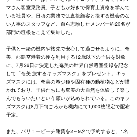
マさん客室乗務員、子どもが好きで保育士資格を学んで
いる社員や、日頃の業務では直接顧客と接する機会のな
い人事のスタッフなど、自ら志願したメンバー約20名が
部門の垣根をこえて集結した。
子供と一緒の機内や旅先で安心して過ごせるように、奄
美、那覇空港着の便を利用する12歳以下の子供を対象
に、7月26日に決定した奄美の世界自然遺産登録を記念
して「奄美 旅するキッズマスク」をプレゼント。キッ
ズマスクには、奄美の希少種や固有種の動植物などが描
かれており、子供たちにも奄美の大自然を体験して楽し
んでもらいたいという願いが込められている。このキッ
ズマスクは8月下旬ごろから機内にて1,000枚限定で配布
予定。
また、バリューピーチ運賃を2～9名で予約すると、1名