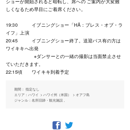
ショーが開始されると暗転し、席への ご案内が大変難
しくなるため早目にご着席ください。
19:30 イブニングショー「HĀ：ブレス・オブ・ラ
イフ」上演
20:45 イブニングショー終了。送迎バス有の方は
ワイキキへ出発
※ダンサーとの一緒の撮影は当面禁止させ
ていただきます。
22:15頃 ワイキキ到着予定
期間： 指定なし
エリア：ハワイ > ハワイ州（米国） > オアフ島
ジャンル：名所旧跡・観光施設 ,