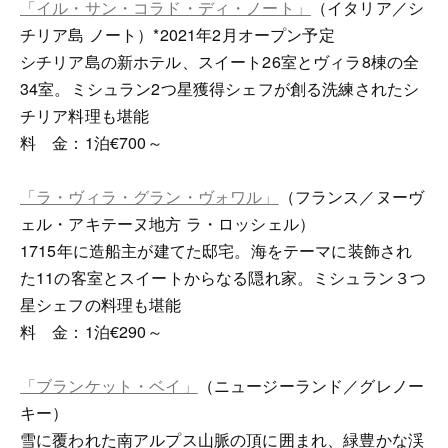
「イル・サン・コラド・ディ・ノート」
（イタリア／シ
チリア島 ノート）*2021年2月オープン予定
シチリア島の新ホテル、スイート26室とヴィラ8棟の全
34室。ミシュラン2つ星獲得シェフが創る洗練されたシ
チリア料理も堪能
料 金：1泊€700～
「ラ・ヴィラ・グラン・ヴォワル」
（フランス／ヌーヴ
ェル・アキテーヌ地方 ラ・ロッシェル）
1715年に造船主が建てた邸宅。海をテーマに装飾され
た11の客室とスイートからなる隠れ家。ミシュラン３つ
星シェフの料理も堪能
料 金：1泊€290～
「ブランケット・ベイ」
（ニュージーランド／グレノー
キー）
雪に覆われた南アルプス山脈の頂に囲まれ、緑豊かな渓