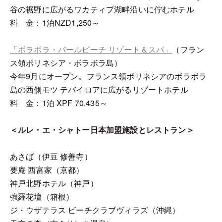
谷の裾野に広がるワカティプ湖畔沿いに佇むホテル
料 金：1泊NZD1,250～
「ボラボラ・パールビーチ リゾート＆スパ」
（フラン
ス領ポリネシア・ボラボラ島）
今年9月にオープン。フランス領ポリネシアのボラボラ
島の西側モツ テバイロアに広がるリゾートホテル
料 金：1泊 XPF 70,435～
＜ルレ・エ・シャトー日本加盟施設とレストラン＞
あさば（伊豆 修善寺）
要庵 西富家（京都）
神戸北野ホテル（神戸）
強羅花壇（箱根）
ジ・ウザテラス ビーチクラブヴィラズ（沖縄）